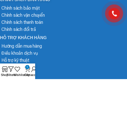
Chính sách bảo mật
Chính sách vận chuyển
Chính sách thanh toán
Chính sách đổi trả
HỖ TRỢ KHÁCH HÀNG
Hướng dẫn mua hàng
Điều khoản dịch vụ
Hỗ trợ kỹ thuật
0
Shop
Filters
Wishlist
Cart
My account