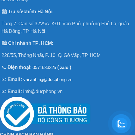
🏙️
Trụ sở chính
Hà
Nội
:
Tầng 7, Căn số 32V5A, KĐT Văn Phú, phường Phú La, quận
Hà Đông, TP. Hà Nội
🏙️
Chi nhánh
TP
.
HCM
:
228/55, Thống Nhất, P. 10, Q. Gò Vấp, TP. HCM
📞
Điện thoại:
0971633325
(
zalo
)
📧
Email
:
vananh.ng@ducphong.vn
📧
Email
: info@ducphong.vn
CHÍNH SÁCH BÁN HÀNG