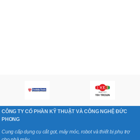
CÔNG TY CỔ PHẦN KỸ THUẬT VÀ CÔNG NGHỆ ĐỨC
PHONG
Cung cấp dụng cụ cắt gọt, máy móc, robot và thiết bị phụ trợ
cho nhà máy