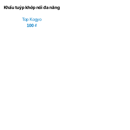
Khẩu tuýp khớp nối đa năng
PUN-64 – Top Kogyo
Top Kogyo
100
₫