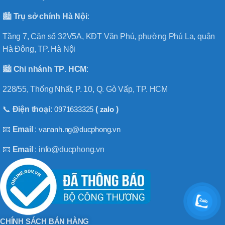
🏙️
Trụ sở chính
Hà
Nội
:
Tầng 7, Căn số 32V5A, KĐT Văn Phú, phường Phú La, quận
Hà Đông, TP. Hà Nội
🏙️
Chi nhánh
TP
.
HCM
:
228/55, Thống Nhất, P. 10, Q. Gò Vấp, TP. HCM
📞
Điện thoại:
0971633325
(
zalo
)
📧
Email
:
vananh.ng@ducphong.vn
📧
Email
: info@ducphong.vn
CHÍNH SÁCH BÁN HÀNG