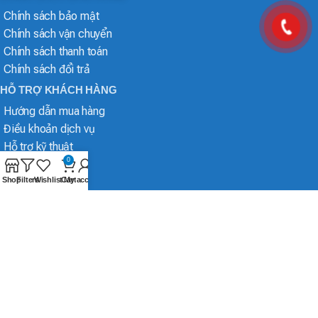
Chính sách bảo mật
Chính sách vận chuyển
Chính sách thanh toán
Chính sách đổi trả
HỖ TRỢ KHÁCH HÀNG
Hướng dẫn mua hàng
Điều khoản dịch vụ
Hỗ trợ kỹ thuật
0
Shop
Filters
Wishlist
Cart
My account