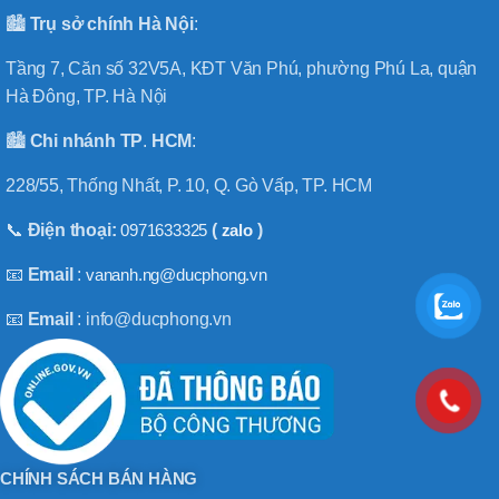
🏙️
Trụ sở chính
Hà
Nội
:
Tầng 7, Căn số 32V5A, KĐT Văn Phú, phường Phú La, quận
Hà Đông, TP. Hà Nội
🏙️
Chi nhánh
TP
.
HCM
:
228/55, Thống Nhất, P. 10, Q. Gò Vấp, TP. HCM
📞
Điện thoại:
0971633325
(
zalo
)
📧
Email
:
vananh.ng@ducphong.vn
📧
Email
: info@ducphong.vn
CHÍNH SÁCH BÁN HÀNG