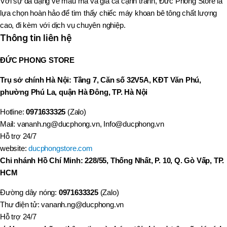
Với sự đa dạng về mẫu mã và giá cả cạnh tranh, Đức Phong Store là
lựa chọn hoàn hảo để tìm thấy chiếc máy khoan bê tông chất lượng
cao, đi kèm với dịch vụ chuyên nghiệp.
Thông tin liên hệ
ĐỨC PHONG STORE
Trụ sở chính Hà Nội: Tầng 7, Căn số 32V5A, KĐT Văn Phú,
phường Phú La, quận Hà Đông, TP. Hà Nội
Hotline:
0971633325
(Zalo)
Mail: vananh.ng@ducphong.vn, Info@ducphong.vn
Hỗ trợ 24/7
website:
ducphongstore.com
Chi nhánh Hồ Chí Minh: 228/55, Thống Nhất, P. 10, Q. Gò Vấp, TP.
HCM
Đường dây nóng:
0971633325
(Zalo)
Thư điện tử: vananh.ng@ducphong.vn
Hỗ trợ 24/7