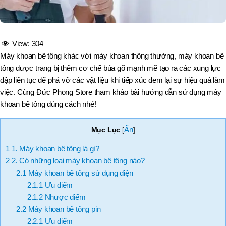
View:
304
Máy khoan bê tông khác với máy khoan thông thường, máy khoan bê
tông được trang bị thêm cơ chế búa gõ mạnh mẽ tạo ra các xung lực
dập liên tục để phá vỡ các vật liệu khi tiếp xúc đem lại sự hiệu quả làm
việc. Cùng Đức Phong Store tham khảo bài hướng dẫn sử dụng máy
khoan bê tông đúng cách nhé!
Ẩn
Mục Lục
[
]
1
1. Máy khoan bê tông là gì?
2
2. Có những loại máy khoan bê tông nào?
2.1
Máy khoan bê tông sử dụng điện
2.1.1
Ưu điểm
2.1.2
Nhược điểm
2.2
Máy khoan bê tông pin
2.2.1
Ưu điểm