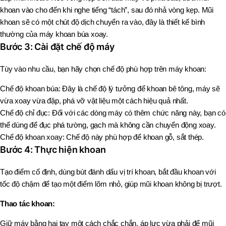
khoan vào cho đến khi nghe tiếng “tách”, sau đó nhả vòng kẹp. Mũi
khoan sẽ có một chút độ dịch chuyển ra vào, đây là thiết kế bình
thường của máy khoan búa xoay.
Bước 3: Cài đặt chế độ máy
Tùy vào nhu cầu, bạn hãy chọn chế độ phù hợp trên máy khoan:
Chế độ khoan búa: Đây là chế độ lý tưởng để khoan bê tông, máy sẽ
vừa xoay vừa đập, phá vỡ vật liệu một cách hiệu quả nhất.
Chế độ chỉ đục: Đối với các dòng máy có thêm chức năng này, bạn có
thể dùng để đục phá tường, gạch mà không cần chuyển động xoay.
Chế độ khoan xoay: Chế độ này phù hợp để khoan gỗ, sắt thép.
Bước 4: Thực hiện khoan
Tạo điểm cố định, dùng bút đánh dấu vị trí khoan, bắt đầu khoan với
tốc độ chậm để tạo một điểm lõm nhỏ, giúp mũi khoan không bị trượt.
Thao tác khoan:
Giữ máy bằng hai tay một cách chắc chắn, áp lực vừa phải để mũi