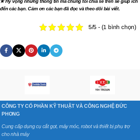
✯ Hy vọng những thông tin mà chúng tôi chia sẻ trên sẽ giúp ích
đến các bạn. Cảm ơn các bạn đã đọc và theo dõi bài viết.
5/5 - (1 bình chọn)
CÔNG TY CỔ PHẦN KỸ THUẬT VÀ CÔNG NGHỆ ĐỨC
PHONG
Cung cấp dụng cụ cắt gọt, máy móc, robot và thiết bị phụ trợ
cho nhà máy