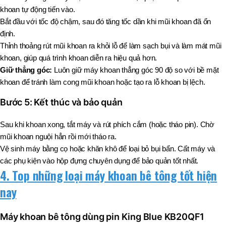
khoan tự động tiến vào.
Bắt đầu với tốc độ chậm, sau đó tăng tốc dần khi mũi khoan đã ổn
định.
Thỉnh thoảng rút mũi khoan ra khỏi lỗ để làm sạch bụi và làm mát mũi
khoan, giúp quá trình khoan diễn ra hiệu quả hơn.
Giữ thẳng góc:
Luôn giữ máy khoan thẳng góc 90 độ so với bề mặt
khoan để tránh làm cong mũi khoan hoặc tạo ra lỗ khoan bị lệch.
Bước 5: Kết thúc và bảo quản
Sau khi khoan xong, tắt máy và rút phích cắm (hoặc tháo pin). Chờ
mũi khoan nguội hẳn rồi mới tháo ra.
Vệ sinh máy bằng cọ hoặc khăn khô để loại bỏ bụi bẩn. Cất máy và
các phụ kiện vào hộp đựng chuyên dụng để bảo quản tốt nhất.
4. Top những loại máy khoan bê tông tốt hiện
nay
Máy khoan bê tông dùng pin King Blue KB20QF1