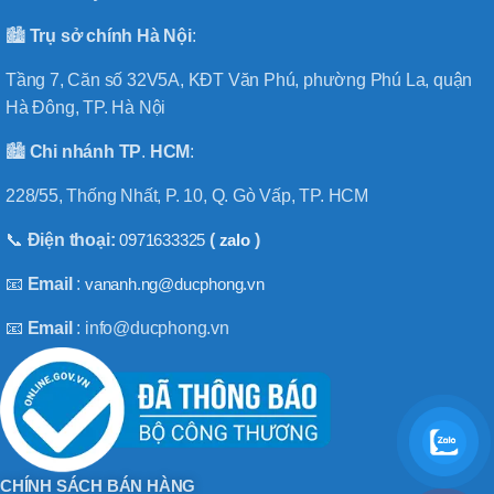
🏙️
Trụ sở chính
Hà
Nội
:
Tầng 7, Căn số 32V5A, KĐT Văn Phú, phường Phú La, quận
Hà Đông, TP. Hà Nội
🏙️
Chi nhánh
TP
.
HCM
:
228/55, Thống Nhất, P. 10, Q. Gò Vấp, TP. HCM
📞
Điện thoại:
0971633325
(
zalo
)
📧
Email
:
vananh.ng@ducphong.vn
📧
Email
: info@ducphong.vn
CHÍNH SÁCH BÁN HÀNG