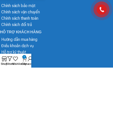
Chính sách bảo mật
Chính sách vận chuyển
Chính sách thanh toán
Chính sách đổi trả
HỖ TRỢ KHÁCH HÀNG
Hướng dẫn mua hàng
Điều khoản dịch vụ
Hỗ trợ kỹ thuật
0
Shop
Filters
Wishlist
Cart
My account