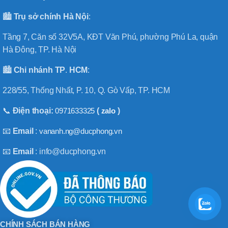
🏙️
Trụ sở chính
Hà
Nội
:
Tầng 7, Căn số 32V5A, KĐT Văn Phú, phường Phú La, quận
Hà Đông, TP. Hà Nội
🏙️
Chi nhánh
TP
.
HCM
:
228/55, Thống Nhất, P. 10, Q. Gò Vấp, TP. HCM
📞
Điện thoại:
0971633325
(
zalo
)
📧
Email
:
vananh.ng@ducphong.vn
📧
Email
: info@ducphong.vn
CHÍNH SÁCH BÁN HÀNG