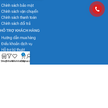
Chính sách bảo mật
Chính sách vận chuyển
Chính sách thanh toán
Chính sách đổi trả
HỖ TRỢ KHÁCH HÀNG
Hướng dẫn mua hàng
Điều khoản dịch vụ
Hỗ trợ kỹ thuật
0
Shop
Filters
Wishlist
Cart
My account