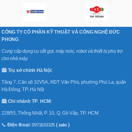
CÔNG TY CỔ PHẦN KỸ THUẬT VÀ CÔNG NGHỆ ĐỨC
PHONG
Cung cấp dụng cụ cắt gọt, máy móc, robot và thiết bị phụ trợ
cho nhà máy
🏙️
Trụ sở chính
Hà
Nội
:
Tầng 7, Căn số 32V5A, KĐT Văn Phú, phường Phú La, quận
Hà Đông, TP. Hà Nội
🏙️
Chi nhánh
TP
.
HCM
:
228/55, Thống Nhất, P. 10, Q. Gò Vấp, TP. HCM
📞
Điện thoại:
0971633325
(
zalo
)