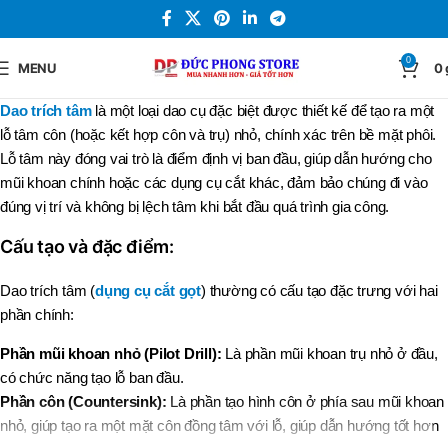
0
MENU
0
Dao trích tâm
là một loại dao cụ đặc biệt được thiết kế để tạo ra một
lỗ tâm côn (hoặc kết hợp côn và trụ) nhỏ, chính xác trên bề mặt phôi.
Lỗ tâm này đóng vai trò là điểm định vị ban đầu, giúp dẫn hướng cho
mũi khoan chính hoặc các dụng cụ cắt khác, đảm bảo chúng đi vào
đúng vị trí và không bị lệch tâm khi bắt đầu quá trình gia công.
Cấu tạo và đặc điểm:
Dao trích tâm (
dụng cụ cắt gọt
) thường có cấu tạo đặc trưng với hai
phần chính:
Phần mũi khoan nhỏ (Pilot Drill):
Là phần mũi khoan trụ nhỏ ở đầu,
có chức năng tạo lỗ ban đầu.
Phần côn (Countersink):
Là phần tạo hình côn ở phía sau mũi khoan
nhỏ, giúp tạo ra một mặt côn đồng tâm với lỗ, giúp dẫn hướng tốt hơn