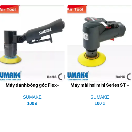
Máy đánh bóng góc Flex-
Máy mài hơi mini Series ST –
Head 0,45HP Series ST –
SUMAKE
SUMAKE
SUMAKE
SUMAKE
100
₫
100
₫