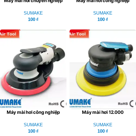
Máy mài hơi chuyên nghiệp
Máy mài hơi công nghiệp
Series OSN – SUMAKE
Series LSN – SUMAKE
SUMAKE
SUMAKE
100
₫
100
₫
Máy mài hơi công nghiệp
Máy mài hơi 12.000
Series LSG – SUMAKE
vòng/phút Series ST –
SUMAKE
SUMAKE
SUMAKE
100
₫
100
₫