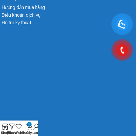
Hướng dẫn mua hàng
Điều khoản dịch vụ
Hỗ trợ kỹ thuật
0
Shop
Filters
Wishlist
Cart
My account