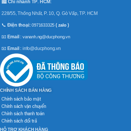
🏙️
Chi nhánh
TP
.
HCM
:
228/55, Thống Nhất, P. 10, Q. Gò Vấp, TP. HCM
📞
Điện thoại:
0971633325
(
zalo
)
📧
Email
:
vananh.ng@ducphong.vn
📧
Email
: info@ducphong.vn
CHÍNH SÁCH BÁN HÀNG
Chính sách bảo mật
Chính sách vận chuyển
Chính sách thanh toán
Chính sách đổi trả
HỖ TRỢ KHÁCH HÀNG