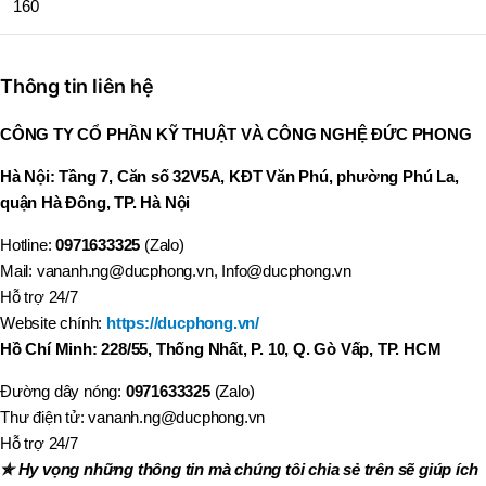
160
Thông tin liên hệ
CÔNG TY CỔ PHẦN KỸ THUẬT VÀ CÔNG NGHỆ ĐỨC PHONG
Hà Nội: Tầng 7, Căn số 32V5A, KĐT Văn Phú, phường Phú La,
quận Hà Đông, TP. Hà Nội
Hotline:
0971633325
(Zalo)
Mail: vananh.ng@ducphong.vn, Info@ducphong.vn
Hỗ trợ 24/7
Website chính:
https://ducphong.vn/
Hồ Chí Minh: 228/55, Thống Nhất, P. 10, Q. Gò Vấp, TP. HCM
Đường dây nóng:
0971633325
(Zalo)
Thư điện tử: vananh.ng@ducphong.vn
Hỗ trợ 24/7
✯ Hy vọng những thông tin mà chúng tôi chia sẻ trên sẽ giúp ích