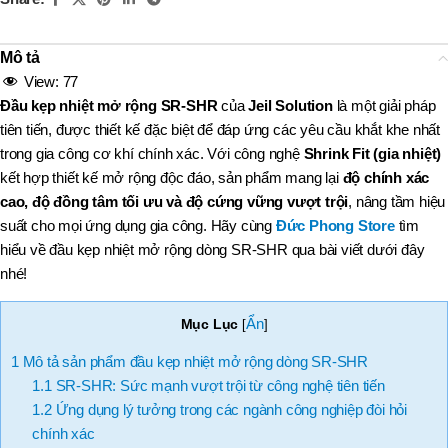
Mô tả
View:
77
Đầu kẹp nhiệt mở rộng SR-SHR
của
Jeil Solution
là một giải pháp
tiên tiến, được thiết kế đặc biệt để đáp ứng các yêu cầu khắt khe nhất
trong gia công cơ khí chính xác. Với công nghệ
Shrink Fit (gia nhiệt)
kết hợp thiết kế mở rộng độc đáo, sản phẩm mang lại
độ chính xác
cao, độ đồng tâm tối ưu và độ cứng vững vượt trội
, nâng tầm hiệu
suất cho mọi ứng dụng gia công. Hãy cùng
Đức Phong Store
tìm
hiểu về đầu kẹp nhiệt mở rộng dòng SR-SHR qua bài viết dưới đây
nhé!
Ẩn
Mục Lục
[
]
1
Mô tả sản phẩm đầu kẹp nhiệt mở rộng dòng SR-SHR
1.1
SR-SHR: Sức mạnh vượt trội từ công nghệ tiên tiến
1.2
Ứng dụng lý tưởng trong các ngành công nghiệp đòi hỏi
chính xác