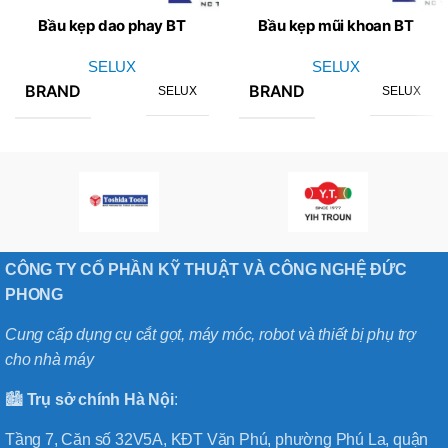
Bầu kẹp dao phay BT
Bầu kẹp mũi khoan BT
SELUX
SELUX
SELUX
SELUX
BRAND
BRAND
SELUX
SELUX
CÔNG TY CỔ PHẦN KỸ THUẬT VÀ CÔNG NGHỆ ĐỨC
PHONG
Cung cấp dụng cụ cắt gọt, máy móc, robot và thiết bị phụ trợ
cho nhà máy
🏙️
Trụ sở chính
Hà
Nội
:
Tầng 7, Căn số 32V5A, KĐT Văn Phú, phường Phú La, quận