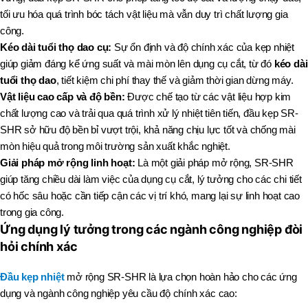
tối ưu hóa quá trình bóc tách vật liệu mà vẫn duy trì chất lượng gia
công.
Kéo dài tuổi thọ dao cụ:
Sự ổn định và độ chính xác của kẹp nhiệt
giúp giảm đáng kể ứng suất và mài mòn lên dụng cụ cắt, từ đó
kéo dài
tuổi thọ dao
, tiết kiệm chi phí thay thế và giảm thời gian dừng máy.
Vật liệu cao cấp và độ bền:
Được chế tạo từ các vật liệu hợp kim
chất lượng cao và trải qua quá trình xử lý nhiệt tiên tiến, đầu kẹp SR-
SHR sở hữu độ bền bỉ vượt trội, khả năng chịu lực tốt và chống mài
mòn hiệu quả trong môi trường sản xuất khắc nghiệt.
Giải pháp mở rộng linh hoạt:
Là một giải pháp mở rộng, SR-SHR
giúp tăng chiều dài làm việc của dụng cụ cắt, lý tưởng cho các chi tiết
có hốc sâu hoặc cần tiếp cận các vị trí khó, mang lại sự linh hoạt cao
trong gia công.
Ứng dụng lý tưởng trong các ngành công nghiệp đòi
hỏi chính xác
Đầu kẹp nhiệt
mở rộng SR-SHR là lựa chọn hoàn hảo cho các ứng
dụng và ngành công nghiệp yêu cầu độ chính xác cao: