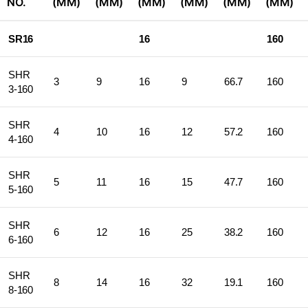
NO.
(MM)
(MM)
(MM)
(MM)
(MM)
(MM)
SR16
16
160
SHR
3
9
16
9
66.7
160
3-160
SHR
4
10
16
12
57.2
160
4-160
SHR
5
11
16
15
47.7
160
5-160
SHR
6
12
16
25
38.2
160
6-160
SHR
8
14
16
32
19.1
160
8-160