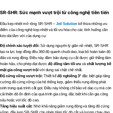
SR-SHR: Sức mạnh vượt trội từ công nghệ tiên tiến
Đầu kẹp nhiệt mở rộng SR-SHR –
Jeil Solution
kế thừa những ưu
điểm của công nghệ kẹp nhiệt và tối ưu hóa cho các tình huống cần
kéo dài tầm với của dụng cụ:
Độ chính xác tuyệt đối:
Sử dụng nguyên lý giãn nở nhiệt, SR-SHR
tạo ra lực kẹp đồng đều 360 độ quanh chuôi dao, loại bỏ hoàn toàn độ
đảo và rung động. Điều này đảm bảo dụng cụ cắt được giữ thẳng tâm
hoàn hảo, cho phép đạt được
độ đồng tâm tối ưu
và
chất lượng bề
mặt gia công vượt trội
với dung sai chặt chẽ nhất.
Độ cứng vững vượt trội:
Thiết kế
độ nghiêng 3°
đặc biệt giúp tăng
cường độ cứng vững của hệ thống kẹp, giảm thiểu rung động phát
sinh trong quá trình cắt gọt. Điều này không chỉ bảo vệ dao cụ mà còn
cải thiện độ ổn định của quá trình gia công, đặc biệt khi cần gia công
sâu hoặc với tốc độ cao.
Tăng hiệu suất cắt:
Nhờ khả năng giảm rung động và tăng độ cứng
vững, đầu kẹp SR-SHR cho phép tăng tốc độ cắt và lượng chạy dao,