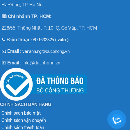
Hà Đông, TP. Hà Nội
🏙️
Chi nhánh
TP
.
HCM
:
228/55, Thống Nhất, P. 10, Q. Gò Vấp, TP. HCM
📞
Điện thoại:
0971633325
(
zalo
)
📧
Email
:
vananh.ng@ducphong.vn
📧
Email
: info@ducphong.vn
CHÍNH SÁCH BÁN HÀNG
Chính sách bảo mật
Chính sách vận chuyển
Chính sách thanh toán