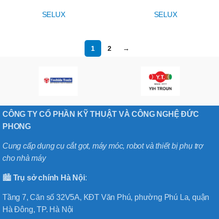
SELUX
SELUX
SELUX
1
2
→
CÔNG TY CỔ PHẦN KỸ THUẬT VÀ CÔNG NGHỆ ĐỨC
PHONG
Cung cấp dụng cụ cắt gọt, máy móc, robot và thiết bị phụ trợ
cho nhà máy
🏙️
Trụ sở chính
Hà
Nội
:
Tầng 7, Căn số 32V5A, KĐT Văn Phú, phường Phú La, quận
Hà Đông, TP. Hà Nội