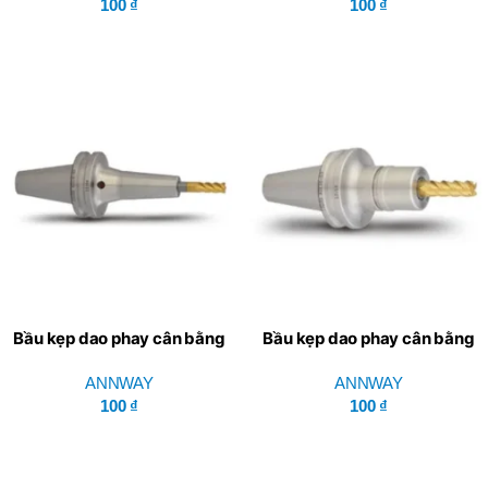
100
₫
100
₫
Bầu kẹp dao phay cân bằng
Bầu kẹp dao phay cân bằng
ISO ADS Series ISO/NBT –
ISO ASK Series ISO/NBT –
ANNWAY
ANNWAY
ANNWAY
ANNWAY
100
₫
100
₫