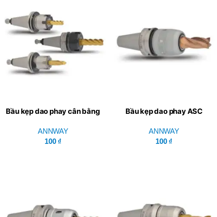
Bầu kẹp dao phay cân bằng
Bầu kẹp dao phay ASC
ISO ER Series ISO/NBT –
Series BT/NT – ANNWAY
ANNWAY
ANNWAY
ANNWAY
100
₫
100
₫