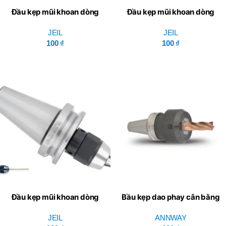
Đầu kẹp mũi khoan dòng
Đầu kẹp mũi khoan dòng
BT-MTB – Jeil Solution
HSK A-NPU – JEIL
JEIL
JEIL
100
₫
100
₫
Đầu kẹp mũi khoan dòng
Bầu kẹp dao phay cân bằng
BT-NPU – JEIL
ISO OZ Series ISO/NBT –
JEIL
ANNWAY
ANNWAY