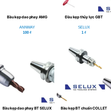
Bầu kẹp dao phay AMG
Đầu kẹp thủy lực GBT
Double Power Chuck Series
SELUX HYDRAULIC CHUCK
BT/NT – ANNWAY
ANNWAY
SELUX
100
₫
1
₫
Bầu kẹp dao phay BT SELUX
Bầu kẹp BT chuẩn COLLET