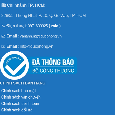
🏙️
Chi nhánh
TP
.
HCM
:
228/55, Thống Nhất, P. 10, Q. Gò Vấp, TP. HCM
📞
Điện thoại:
0971633325
(
zalo
)
📧
Email
:
vananh.ng@ducphong.vn
📧
Email
: info@ducphong.vn
CHÍNH SÁCH BÁN HÀNG
Chính sách bảo mật
Chính sách vận chuyển
Chính sách thanh toán
Chính sách đổi trả