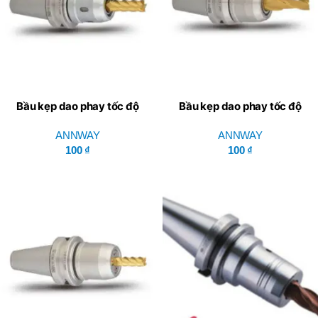
Bầu kẹp dao phay tốc độ
Bầu kẹp dao phay tốc độ
cao ASC Series BT/NT –
cao ASG Series BT/NT –
ANNWAY
ANNWAY
ANNWAY
ANNWAY
100
₫
100
₫