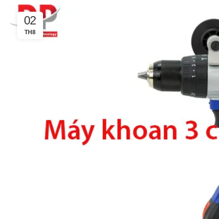
,
MÃ SẢN PHẨM
BT40 –
02
NPU13 –
TH8
175
,
BT50 –
NPU 8 –
110
,
BT50 –
NPU 8 –
170
,
BT50 –
NPU 8 – 85
,
BT50 –
NPU13 –
100
,
BT50 –
NPU13 –
130
,