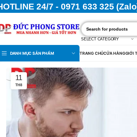
HOTLINE 24/7 - 0971 633 325 (Zalo
SELECT CATEGORY
DANH MỤC SẢN PHẨM
TRANG CHỦ
CỬA HÀNG
GIỚI 
11
TH8