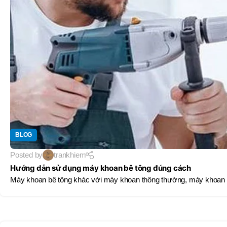
BRAND
D
BT30 –
NPU 8 – 70
BRAND
,
BRAND
SUMA
BT30 –
BRAND
BRAND
MITUTOYO
Top Kogyo
NPU13 –
105
L
,
50H(HM)
BT40 –
MÃ SẢN PHẨM
NPU 8 –
L
110
60H(HM)
,
BT40 –
NPU 8 –
155
BLOG
,
BT40 –
NPU 8 – 70
Posted by
trankhiem
,
Hướng dẫn sử dụng máy khoan bê tông đúng cách
BT40 –
Máy khoan bê tông khác với máy khoan thông thường, máy khoan b
NPU13 –
100
,
BT40 –
NPU13 –
130