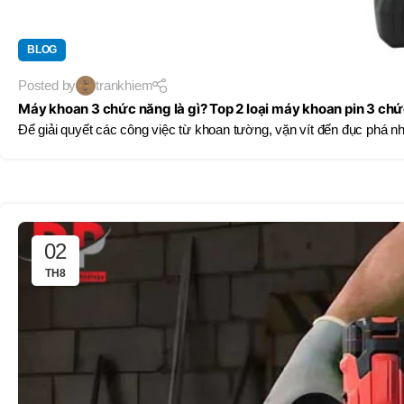
BT50 –
NPU13 –
190
BLOG
Posted by
trankhiem
BRAND
JEIL
Máy khoan 3 chức năng là gì? Top 2 loại máy khoan pin 3 chứ
Để giải quyết các công việc từ khoan tường, vặn vít đến đục phá nh
02
TH8