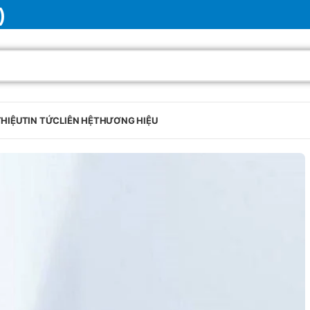
)
THIỆU
TIN TỨC
LIÊN HỆ
THƯƠNG HIỆU
BRAND
SELUX