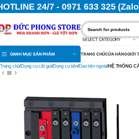
HOTLINE 24/7 - 0971 633 325 (Zalo
SELECT CATEGORY
DANH MỤC SẢN PHẨM
TRANG CHỦ
CỬA HÀNG
GIỚI 
Trang chủ
Dụng cụ cắt gọt
Dụng cụ tiện
Dao tiện ngoài
HỆ THỐNG CÁ