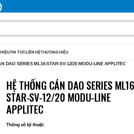
)
THIỆU
TIN TỨC
LIÊN HỆ
THƯƠNG HIỆU
N DAO SERIES ML16-STAR-SV-12/20 MODU-LINE APPLITEC
HỆ THỐNG CÁN DAO SERIES ML16
STAR-SV-12/20 MODU-LINE
APPLITEC
Thông số kỹ thuật:
BRAND
SELUX