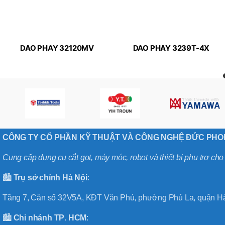
DAO PHAY 32120MV
DAO PHAY 3239T-4X
MICRO-LINE APPLITEC
MICRO-LINE APPLITEC
CÔNG TY CỔ PHẦN KỸ THUẬT VÀ CÔNG NGHỆ ĐỨC PH
Cung cấp dụng cụ cắt gọt, máy móc, robot và thiết bị phụ trợ ch
🏙️
Trụ sở chính
Hà
Nội
:
Tầng 7, Căn số 32V5A, KĐT Văn Phú, phường Phú La, quận Hà
🏙️
Chi nhánh
TP
.
HCM
: