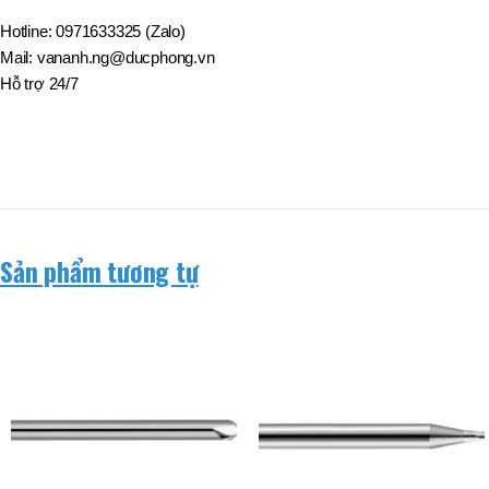
BT50 –
NPU13 –
Hotline: 0971633325 (Zalo)
190
Mail: vananh.ng@ducphong.vn
Hỗ trợ 24/7
BRAND
JEIL
Sản phẩm tương tự