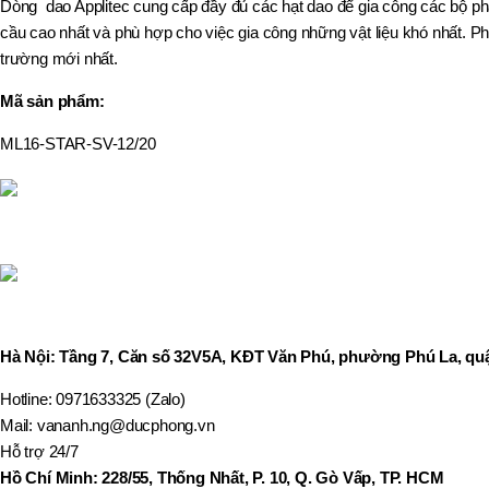
Dòng dao Applitec cung cấp đầy đủ các hạt dao để gia công các bộ p
,
MÃ SẢN PHẨM
cầu cao nhất và phù hợp cho việc gia công những vật liệu khó nhất. P
BT40 –
trường mới nhất.
NPU13 –
175
,
Mã sản phẩm:
BT50 –
NPU 8 –
ML16-STAR-SV-12/20
110
,
BT50 –
NPU 8 –
170
,
BT50 –
NPU 8 – 85
,
BT50 –
NPU13 –
Hà Nội: Tầng 7, Căn số 32V5A, KĐT Văn Phú, phường Phú La, quậ
100
,
Hotline: 0971633325 (Zalo)
BT50 –
Mail: vananh.ng@ducphong.vn
NPU13 –
Hỗ trợ 24/7
130
,
Hồ Chí Minh: 228/55, Thống Nhất, P. 10, Q. Gò Vấp, TP. HCM