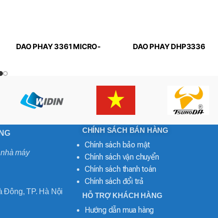
DAO PHAY 3361 MICRO-
DAO PHAY DHP3336
LINE APPLITEC
MICRO-LINE APPLITEC
CHÍNH SÁCH BÁN HÀNG
ONG
Chính sách bảo mật
o nhà máy
Chính sách vận chuyển
Chính sách thanh toán
Chính sách đổi trả
 Đông, TP. Hà Nội
HỖ TRỢ KHÁCH HÀNG
Hướng dẫn mua hàng