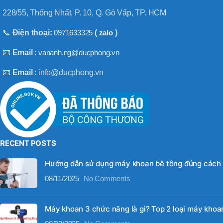
228/55, Thống Nhất, P. 10, Q. Gò Vấp, TP. HCM
📞
Điện thoại:
0971633325
(
zalo
)
📧
Email
:
vananh.ng@ducphong.vn
📧
Email
: info@ducphong.vn
RECENT POSTS
Hướng dẫn sử dụng máy khoan bê tông đúng cách
08/11/2025
No Comments
Máy khoan 3 chức năng là gì? Top 2 loại máy khoan