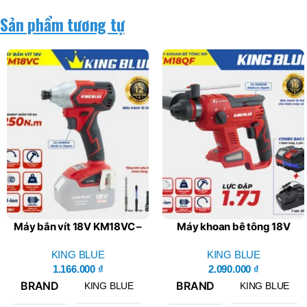
BT50 –
NPU13 –
Sản phẩm tương tự
190
BRAND
JEIL
Máy bắn vít 18V KM18VC –
Máy khoan bê tông 18V
King Blue (Giá Chưa Bao
KM18QF – King Blue (Giá
Gồm Pin, Sạc)
KING BLUE
Chưa Bao Gồm Pin, Sạc)
KING BLUE
1.166.000
₫
2.090.000
₫
BRAND
BRAND
KING BLUE
KING BLUE