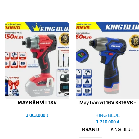
MÁY BẮN VÍT 18V
Máy bắn vít 16V KB16VB –
KM18VD (Combo Bao
King Blue (Giá Chưa Bao
Gồm 1 Thân Máy, 1 Pin, 1
3.003.000
₫
Gồm Pin, Sạc)
KING BLUE
Sạc)
1.210.000
₫
BRAND
KING BLUE