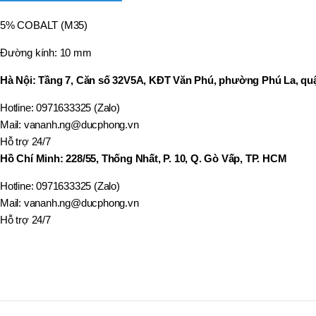
,
MÃ SẢN PHẨM
5% COBALT (M35)
BT40 –
NPU13 –
175
Đường kính: 10 mm
,
BT50 –
Hà Nội: Tầng 7, Căn số 32V5A, KĐT Văn Phú, phường Phú La, quậ
NPU 8 –
110
Hotline: 0971633325 (Zalo)
,
Mail: vananh.ng@ducphong.vn
BT50 –
NPU 8 –
Hỗ trợ 24/7
170
Hồ Chí Minh: 228/55, Thống Nhất, P. 10, Q. Gò Vấp, TP. HCM
,
BT50 –
Hotline: 0971633325 (Zalo)
NPU 8 – 85
Mail: vananh.ng@ducphong.vn
,
BT50 –
Hỗ trợ 24/7
NPU13 –
100
,
BT50 –
NPU13 –
130
,