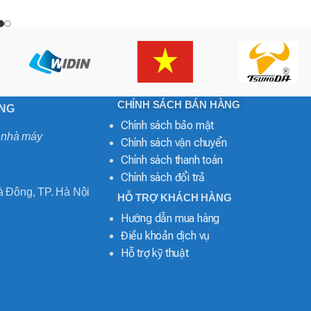
CHÍNH SÁCH BÁN HÀNG
ONG
Chính sách bảo mật
o nhà máy
Chính sách vận chuyển
Chính sách thanh toán
Chính sách đổi trả
 Đông, TP. Hà Nội
HỖ TRỢ KHÁCH HÀNG
Hướng dẫn mua hàng
Điều khoản dịch vụ
Hỗ trợ kỹ thuật