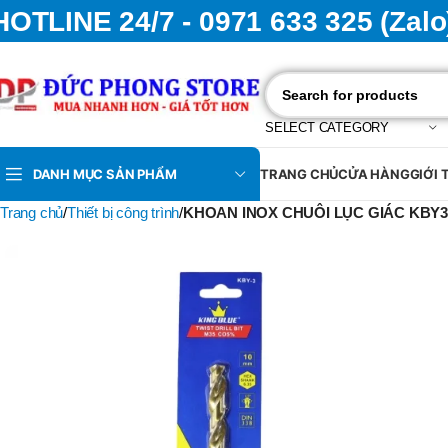
HOTLINE 24/7 - 0971 633 325 (Zalo
SELECT CATEGORY
DANH MỤC SẢN PHẨM
TRANG CHỦ
CỬA HÀNG
GIỚI 
Trang chủ
Thiết bị công trình
KHOAN INOX CHUÔI LỤC GIÁC KBY3