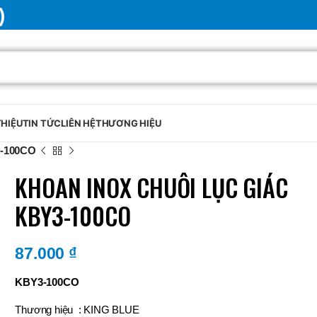
)
THIỆU
TIN TỨC
LIÊN HỆ
THƯƠNG HIỆU
-100CO
KHOAN INOX CHUÔI LỤC GIÁC
KBY3-100CO
87.000
₫
KBY3-100CO
Thương hiệu : KING BLUE
BRAND
SELUX