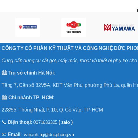
CÔNG TY CỔ PHẦN KỸ THUẬT VÀ CÔNG NGHỆ ĐỨC PH
Cung cấp dụng cụ cắt gọt, máy móc, robot và thiết bị phụ trợ ch
🏙️
Trụ sở chính
Hà
Nội
:
Tầng 7, Căn số 32V5A, KĐT Văn Phú, phường Phú La, quận Hà
🏙️
Chi nhánh
TP
.
HCM
:
228/55, Thống Nhất, P. 10, Q. Gò Vấp, TP. HCM
📞
Điện thoại:
0971633325
(
zalo
)
📧
Email
:
vananh.ng@ducphong.vn