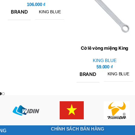
106.000
₫
BRAND
KING BLUE
Cờ lê vòng miệng King
Blue KH2-17
KING BLUE
59.000
₫
BRAND
KING BLUE
CHÍNH SÁCH BÁN HÀNG
ONG