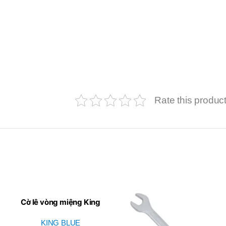
Rate this produc
Cờ lê vòng miệng King
Blue KH2-22
KING BLUE