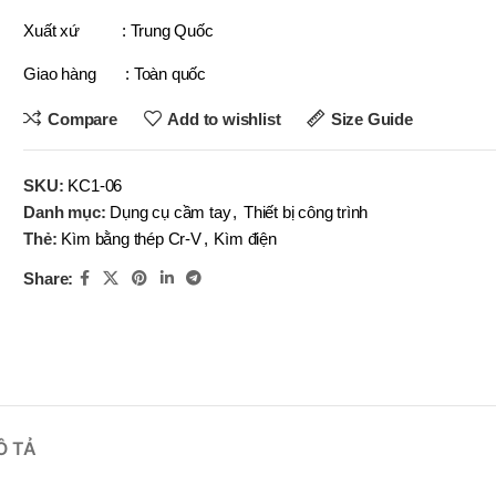
OBOT
BRAND
Xuất xứ : Trung Quốc
BRAND
BRAND
EFORT
BRAND
BRAND
YIH TROUN
YIH TROUN
YI
BRAND
BRAND
KE
KING BLUE
Giao hàng : Toàn quốc
BRAND
BRAND
BRAN
BRAN
MITUTOYO
Top Kogyo
Compare
Add to wishlist
Size Guide
SN-
(V)
LI-10×12
,
,
SKU:
KC1-06
SN-
LI-13×14
(V)
Danh mục:
Dụng cụ cầm tay
,
Thiết bị công trình
,
Thẻ:
Kìm bằng thép Cr-V
,
Kìm điện
LI-16×18
MÃ SẢN PHẨM
,
Share:
LI-19×20
,
MÃ SẢN P
LI-22×24
,
LI-25×28
Ô TẢ