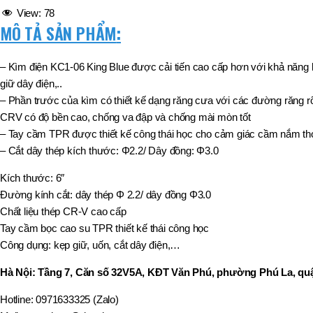
,
View:
78
MÃ SẢN PHẨM
BT40 –
MÔ TẢ SẢN PHẨM
:
NPU13 –
175
,
– Kìm điện KC1-06 King Blue được cải tiến cao cấp hơn với khả năng 
BT50 –
giữ dây điện,..
NPU 8 –
– Phần trước của kìm có thiết kế dạng răng cưa với các đường răng rõ
110
,
CRV có độ bền cao, chống va đập và chống mài mòn tốt
BT50 –
– Tay cầm TPR được thiết kế công thái học cho cảm giác cầm nắm th
NPU 8 –
– Cắt dây thép kích thước: Φ2.2/ Dây đồng: Φ3.0
170
,
BT50 –
Kích thước: 6″
NPU 8 – 85
Đường kính cắt: dây thép Φ 2.2/ dây đồng Φ3.0
,
Chất liệu thép CR-V cao cấp
BT50 –
NPU13 –
Tay cầm bọc cao su TPR thiết kế thái công học
100
Công dụng: kẹp giữ, uốn, cắt dây điện,…
,
BT50 –
Hà Nội: Tầng 7, Căn số 32V5A, KĐT Văn Phú, phường Phú La, quậ
NPU13 –
130
Hotline: 0971633325 (Zalo)
,