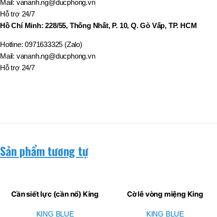
BT50 –
Mail: vananh.ng@ducphong.vn
NPU13 –
Hỗ trợ 24/7
190
Hồ Chí Minh: 228/55, Thống Nhất, P. 10, Q. Gò Vấp, TP. HCM
Hotline: 0971633325 (Zalo)
BRAND
JEIL
Mail: vananh.ng@ducphong.vn
Hỗ trợ 24/7
Sản phẩm tương tự
Cần siết lực (cần nổ) King
Cờ lê vòng miệng King
Blue KLC-01
Blue KH3-14
KING BLUE
KING BLUE