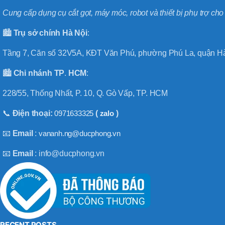
Cung cấp dụng cụ cắt gọt, máy móc, robot và thiết bị phụ trợ ch
🏙️
Trụ sở chính
Hà
Nội
:
Tầng 7, Căn số 32V5A, KĐT Văn Phú, phường Phú La, quận Hà
🏙️
Chi nhánh
TP
.
HCM
:
228/55, Thống Nhất, P. 10, Q. Gò Vấp, TP. HCM
📞
Điện thoại:
0971633325
(
zalo
)
📧
Email
:
vananh.ng@ducphong.vn
📧
Email
: info@ducphong.vn
RECENT POSTS