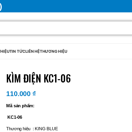
)
THIỆU
TIN TỨC
LIÊN HỆ
THƯƠNG HIỆU
KÌM ĐIỆN KC1-06
110.000
₫
Mã sản phẩm:
KC1-06
Thương hiệu : KING BLUE
BRAND
SELUX