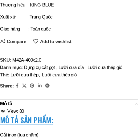
Thương hiệu : KING BLUE
Xuất xứ : Trung Quốc
Giao hàng : Toàn quốc
Compare
Add to wishlist
SKU:
M42A-400x2.0
Danh mục:
Dụng cụ cắt gọt
,
Lưỡi cưa đĩa
,
Lưỡi cưa thép gió
Thẻ:
Lưỡi cưa thép
,
Lưỡi cưa thép gió
Share:
Mô tả
View:
80
MÔ TẢ SẢN PHẨM
:
Cắt inox (tua chậm)