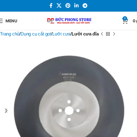
0
MENU
0
Trang chủ
Dụng cụ cắt gọt
Lưỡi cưa
Lưỡi cưa đĩa