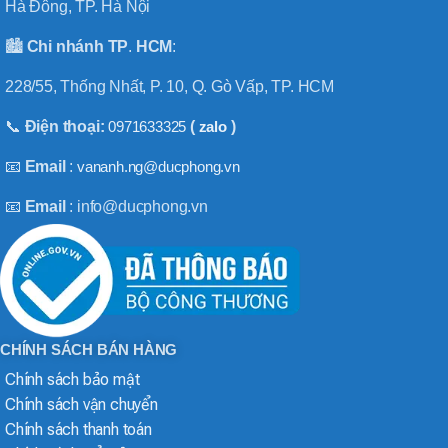
Hà Đông, TP. Hà Nội
🏙️
Chi nhánh
TP
.
HCM
:
228/55, Thống Nhất, P. 10, Q. Gò Vấp, TP. HCM
📞
Điện thoại:
0971633325
(
zalo
)
📧
Email
:
vananh.ng@ducphong.vn
📧
Email
: info@ducphong.vn
CHÍNH SÁCH BÁN HÀNG
Chính sách bảo mật
Chính sách vận chuyển
Chính sách thanh toán