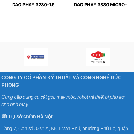
DAO PHAY 3230-1.5
DAO PHAY 3330 MICRO-
MICRO-LINE APPLITEC
LINE APPLITEC
CÔNG TY CỔ PHẦN KỸ THUẬT VÀ CÔNG NGHỆ ĐỨC
PHONG
Cung cấp dụng cụ cắt gọt, máy móc, robot và thiết bị phụ trợ
cho nhà máy
🏙️
Trụ sở chính
Hà
Nội
:
Tầng 7, Căn số 32V5A, KĐT Văn Phú, phường Phú La, quận