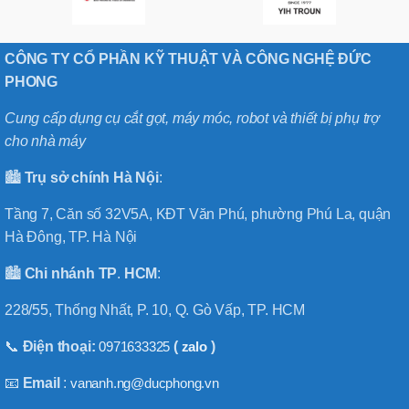
CÔNG TY CỔ PHẦN KỸ THUẬT VÀ CÔNG NGHỆ ĐỨC
PHONG
Cung cấp dụng cụ cắt gọt, máy móc, robot và thiết bị phụ trợ
cho nhà máy
🏙️
Trụ sở chính
Hà
Nội
:
Tầng 7, Căn số 32V5A, KĐT Văn Phú, phường Phú La, quận
Hà Đông, TP. Hà Nội
🏙️
Chi nhánh
TP
.
HCM
:
228/55, Thống Nhất, P. 10, Q. Gò Vấp, TP. HCM
📞
Điện thoại:
0971633325
(
zalo
)
📧
Email
:
vananh.ng@ducphong.vn