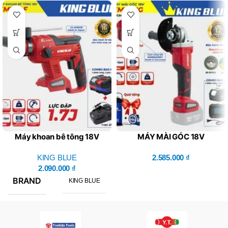
Máy khoan bê tông 18V
MÁY MÀI GÓC 18V
KM18QF – King Blue (Giá
KM18MG (Combo Bao Gồm
Chưa Bao Gồm Pin, Sạc)
KING BLUE
1 Thân Máy, 1 Pin, 1 Sạc)
2.585.000
₫
2.090.000
₫
BRAND
KING BLUE