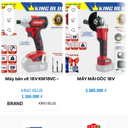
Máy bắn vít 18V KM18VC –
MÁY MÀI GÓC 18V
King Blue (Giá Chưa Bao
KM18MG (Combo Bao Gồm
Gồm Pin, Sạc)
KING BLUE
1 Thân Máy, 1 Pin, 1 Sạc)
2.585.000
₫
1.166.000
₫
BRAND
KING BLUE