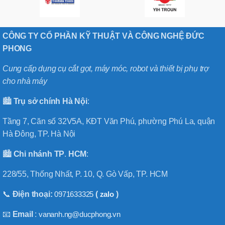
CÔNG TY CỔ PHẦN KỸ THUẬT VÀ CÔNG NGHỆ ĐỨC
PHONG
Cung cấp dụng cụ cắt gọt, máy móc, robot và thiết bị phụ trợ
cho nhà máy
🏙️
Trụ sở chính
Hà
Nội
:
Tầng 7, Căn số 32V5A, KĐT Văn Phú, phường Phú La, quận
Hà Đông, TP. Hà Nội
🏙️
Chi nhánh
TP
.
HCM
:
228/55, Thống Nhất, P. 10, Q. Gò Vấp, TP. HCM
📞
Điện thoại:
0971633325
(
zalo
)
📧
Email
:
vananh.ng@ducphong.vn