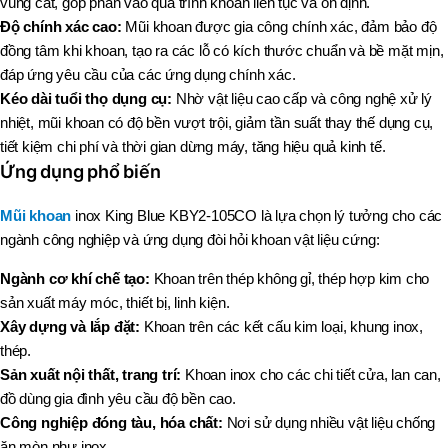
vùng cắt, góp phần vào quá trình khoan liên tục và ổn định.
Độ chính xác cao:
Mũi khoan được gia công chính xác, đảm bảo độ
đồng tâm khi khoan, tạo ra các lỗ có kích thước chuẩn và bề mặt mịn,
đáp ứng yêu cầu của các ứng dụng chính xác.
Kéo dài tuổi thọ dụng cụ:
Nhờ vật liệu cao cấp và công nghệ xử lý
nhiệt, mũi khoan có độ bền vượt trội, giảm tần suất thay thế dụng cụ,
tiết kiệm chi phí và thời gian dừng máy, tăng hiệu quả kinh tế.
Ứng dụng phổ biến
Mũi khoan
inox King Blue KBY2-105CO là lựa chọn lý tưởng cho các
ngành công nghiệp và ứng dụng đòi hỏi khoan vật liệu cứng:
Ngành cơ khí chế tạo:
Khoan trên thép không gỉ, thép hợp kim cho
sản xuất máy móc, thiết bị, linh kiện.
Xây dựng và lắp đặt:
Khoan trên các kết cấu kim loại, khung inox,
thép.
Sản xuất nội thất, trang trí:
Khoan inox cho các chi tiết cửa, lan can,
đồ dùng gia đình yêu cầu độ bền cao.
Công nghiệp đóng tàu, hóa chất:
Nơi sử dụng nhiều vật liệu chống
ăn mòn như inox.