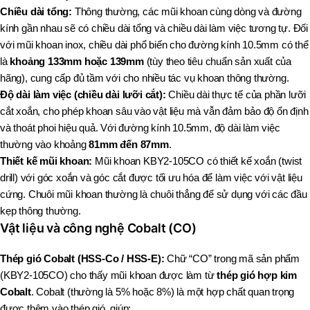
Chiều dài tổng:
Thông thường, các mũi khoan cùng dòng và đường
kính gần nhau sẽ có chiều dài tổng và chiều dài làm việc tương tự. Đối
với mũi khoan inox, chiều dài phổ biến cho đường kính 10.5mm có thể
là
khoảng 133mm hoặc 139mm
(tùy theo tiêu chuẩn sản xuất của
hãng), cung cấp đủ tầm với cho nhiều tác vụ khoan thông thường.
Độ dài làm việc (chiều dài lưỡi cắt):
Chiều dài thực tế của phần lưỡi
cắt xoắn, cho phép khoan sâu vào vật liệu mà vẫn đảm bảo độ ổn định
và thoát phoi hiệu quả. Với đường kính 10.5mm, độ dài làm việc
thường vào khoảng
81mm đến 87mm
.
Thiết kế mũi khoan:
Mũi khoan KBY2-105CO có thiết kế xoắn (twist
drill) với góc xoắn và góc cắt được tối ưu hóa để làm việc với vật liệu
cứng. Chuôi mũi khoan thường là chuôi thẳng để sử dụng với các đầu
kẹp thông thường.
Vật liệu và công nghệ Cobalt (CO)
Thép gió Cobalt (HSS-Co / HSS-E):
Chữ “CO” trong mã sản phẩm
(KBY2-105CO) cho thấy mũi khoan được làm từ
thép gió hợp kim
Cobalt
. Cobalt (thường là 5% hoặc 8%) là một hợp chất quan trọng
được thêm vào thép gió, giúp: