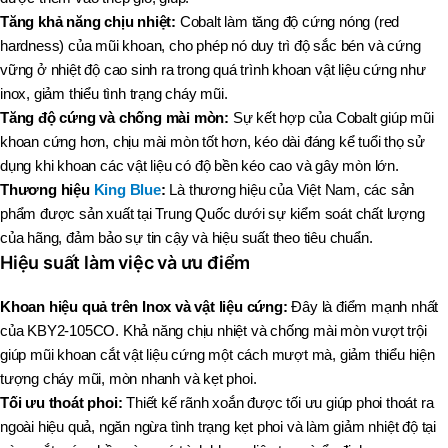
Tăng khả năng chịu nhiệt:
Cobalt làm tăng độ cứng nóng (red
hardness) của mũi khoan, cho phép nó duy trì độ sắc bén và cứng
vững ở nhiệt độ cao sinh ra trong quá trình khoan vật liệu cứng như
inox, giảm thiểu tình trạng cháy mũi.
Tăng độ cứng và chống mài mòn:
Sự kết hợp của Cobalt giúp mũi
khoan cứng hơn, chịu mài mòn tốt hơn, kéo dài đáng kể tuổi thọ sử
dụng khi khoan các vật liệu có độ bền kéo cao và gây mòn lớn.
Thương hiệu
King Blue
:
Là thương hiệu của Việt Nam, các sản
phẩm được sản xuất tại Trung Quốc dưới sự kiểm soát chất lượng
của hãng, đảm bảo sự tin cậy và hiệu suất theo tiêu chuẩn.
Hiệu suất làm việc và ưu điểm
Khoan hiệu quả trên Inox và vật liệu cứng:
Đây là điểm mạnh nhất
của KBY2-105CO. Khả năng chịu nhiệt và chống mài mòn vượt trội
giúp mũi khoan cắt vật liệu cứng một cách mượt mà, giảm thiểu hiện
tượng cháy mũi, mòn nhanh và kẹt phoi.
Tối ưu thoát phoi:
Thiết kế rãnh xoắn được tối ưu giúp phoi thoát ra
ngoài hiệu quả, ngăn ngừa tình trạng kẹt phoi và làm giảm nhiệt độ tại