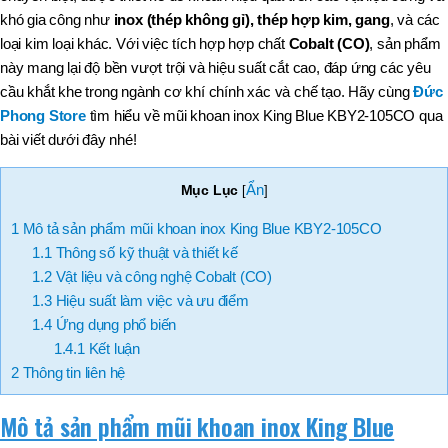
khó gia công như
inox (thép không gỉ), thép hợp kim, gang
, và các
loại kim loại khác. Với việc tích hợp hợp chất
Cobalt (CO)
, sản phẩm
này mang lại độ bền vượt trội và hiệu suất cắt cao, đáp ứng các yêu
cầu khắt khe trong ngành cơ khí chính xác và chế tạo. Hãy cùng
Đức
Phong Store
tìm hiểu về mũi khoan inox King Blue KBY2-105CO qua
bài viết dưới đây nhé!
Ẩn
Mục Lục
[
]
1
Mô tả sản phẩm mũi khoan inox King Blue KBY2-105CO
1.1
Thông số kỹ thuật và thiết kế
1.2
Vật liệu và công nghệ Cobalt (CO)
1.3
Hiệu suất làm việc và ưu điểm
1.4
Ứng dụng phổ biến
1.4.1
Kết luận
2
Thông tin liên hệ
Mô tả sản phẩm mũi khoan inox King Blue