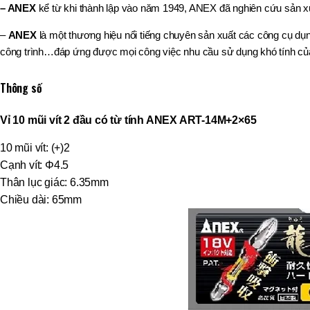
– ANEX
kể từ khi thành lập vào năm 1949, ANEX đã nghiên cứu sản xu
–
ANEX
là một thương hiệu nổi tiếng chuyên sản xuất các công cụ d
công trình…đáp ứng được mọi công việc nhu cầu sử dụng khó tính củ
Thông số
Vỉ 10 mũi vít 2 đầu có từ tính ANEX ART-14M+2×65
10 mũi vít: (+)2
Cạnh vít: Φ4.5
Thân lục giác: 6.35mm
Chiều dài: 65mm