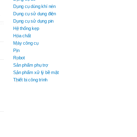
JEIL
Dụng cụ dùng khí nén
BRAND
B
EFORT
EFORT
BRAND
BRAND
H TROUN
YIH TROUN
Dụng cụ sử dụng điện
x
BRAND
SUMAKE
KING BLUE
Dụng cụ sử dụng pin
D
D
BRAND
BRAND
MITUTOYO
Top Kogyo
Hệ thống kẹp
M
Hóa chất
OSC-
M
P50H(V)
Máy công cụ
,
Pin
OSC-
Robot
P60H(M)F
,
Sản phẩm phụ trợ
OSC-
Sản phẩm xử lý bề mặt
P60H(V)
Thiết bị công trình
,
OSG-
HẨM
P50H(V)
B
,
OSG-
P60H(V)
,
OSN-
P50H(V)
,
OSN-