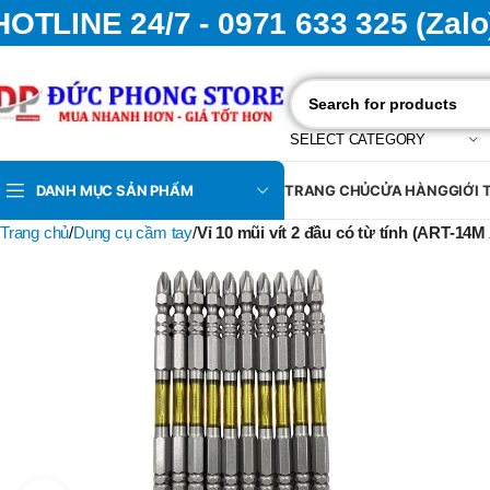
HOTLINE 24/7 - 0971 633 325 (Zalo
SELECT CATEGORY
DANH MỤC SẢN PHẨM
TRANG CHỦ
CỬA HÀNG
GIỚI 
Trang chủ
Dụng cụ cầm tay
Vỉ 10 mũi vít 2 đầu có từ tính (ART-1