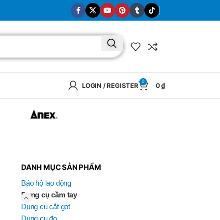
0
LOGIN / REGISTER
0
₫
DANH MỤC SẢN PHẨM
Bảo hộ lao động
Dụng cụ cầm tay
Dụng cụ cắt gọt
BRAND
Dụng cụ đo
SELUX