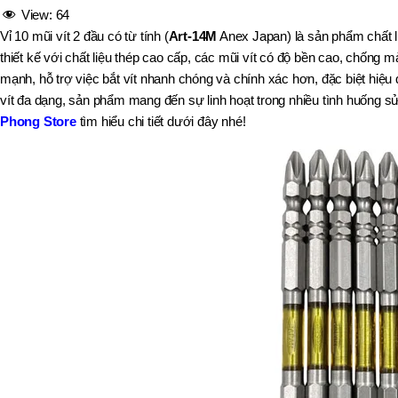
View:
64
,
MÃ SẢN PHẨM
BT40 –
Vỉ 10 mũi vít 2 đầu có từ tính (
Art-14M
Anex Japan) là sản phẩm chất l
NPU13 –
thiết kế với chất liệu thép cao cấp, các mũi vít có độ bền cao, chống mà
175
mạnh, hỗ trợ việc bắt vít nhanh chóng và chính xác hơn, đặc biệt hiệ
,
BT50 –
vít đa dạng, sản phẩm mang đến sự linh hoạt trong nhiều tình huống s
NPU 8 –
Phong Store
tìm hiểu chi tiết dưới đây nhé!
110
,
BT50 –
NPU 8 –
170
,
BT50 –
NPU 8 – 85
,
BT50 –
NPU13 –
100
,
BT50 –
NPU13 –
130
,