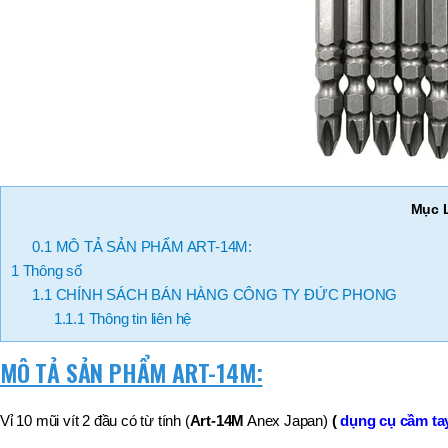
BT50 –
NPU13 –
190
BRAND
JEIL
Mục 
0.1
MÔ TẢ SẢN PHẨM ART-14M:
1
Thông số
1.1
CHÍNH SÁCH BÁN HÀNG CÔNG TY ĐỨC PHONG
1.1.1
Thông tin liên hệ
MÔ TẢ SẢN PHẨM ART-14M:
Vỉ 10 mũi vít 2 đầu có từ tính (
Art-14M
Anex Japan)
(
dụng cụ cầm ta