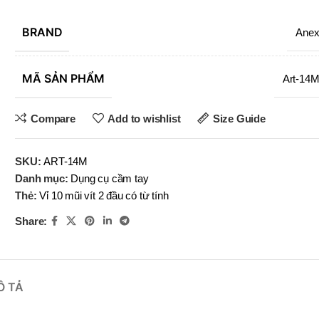
OBOT
BRAND
BRAND
BRAND
EFORT
BRAND
BRAND
YIH TROUN
YIH TROUN
YI
BRAND
Ane
BRAND
BRAND
KE
KING BLUE
BRAND
BRAND
BRAN
BRAN
MITUTOYO
Top Kogyo
MÃ SẢN PHẨM
Art-14
SN-
(V)
LI-10×12
,
,
Compare
Add to wishlist
Size Guide
SN-
LI-13×14
(V)
,
LI-16×18
SKU:
ART-14M
MÃ SẢN PHẨM
,
Danh mục:
Dụng cụ cầm tay
LI-19×20
,
Thẻ:
Vỉ 10 mũi vít 2 đầu có từ tính
MÃ SẢN P
LI-22×24
,
Share:
LI-25×28
Ô TẢ