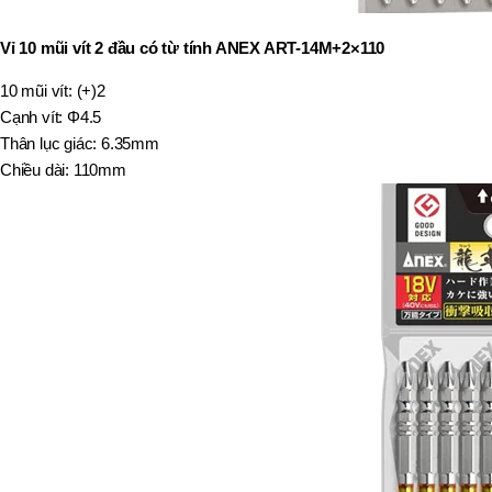
Vỉ 10 mũi vít 2 đầu có từ tính ANEX ART-14M+2×110
10 mũi vít: (+)2
Cạnh vít: Φ4.5
Thân lục giác: 6.35mm
Chiều dài: 110mm