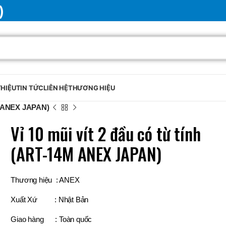
)
THIỆU
TIN TỨC
LIÊN HỆ
THƯƠNG HIỆU
4M ANEX JAPAN)
Vỉ 10 mũi vít 2 đầu có từ tính
(ART-14M ANEX JAPAN)
Thương hiệu : ANEX
Xuất Xứ : Nhật Bản
Giao hàng : Toàn quốc
BRAND
SELUX