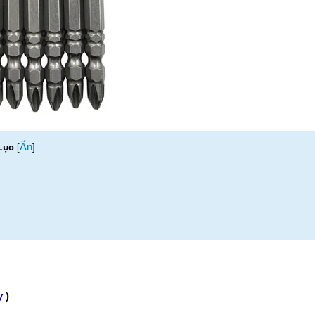
Ẩn
Lục
[
]
y
)