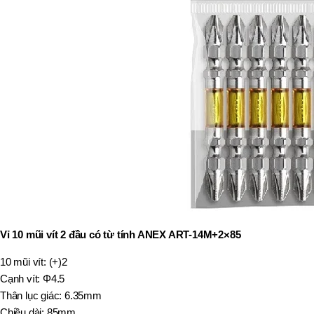
Vỉ 10 mũi vít 2 đầu có từ tính ANEX ART-14M+2×85
10 mũi vít: (+)2
Cạnh vít: Φ4.5
Thân lục giác: 6.35mm
Chiều dài: 85mm