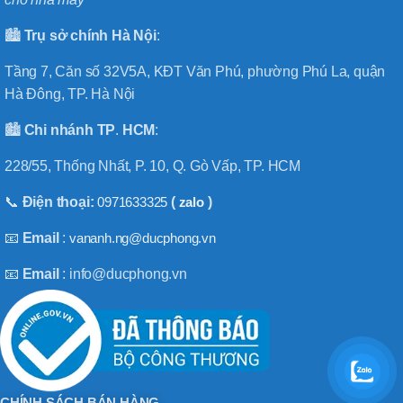
🏙️
Trụ sở chính
Hà
Nội
:
Tầng 7, Căn số 32V5A, KĐT Văn Phú, phường Phú La, quận
Hà Đông, TP. Hà Nội
🏙️
Chi nhánh
TP
.
HCM
:
228/55, Thống Nhất, P. 10, Q. Gò Vấp, TP. HCM
📞
Điện thoại:
0971633325
(
zalo
)
📧
Email
:
vananh.ng@ducphong.vn
📧
Email
: info@ducphong.vn
CHÍNH SÁCH BÁN HÀNG