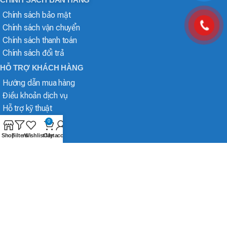
Chính sách bảo mật
Chính sách vận chuyển
Chính sách thanh toán
Chính sách đổi trả
HỖ TRỢ KHÁCH HÀNG
Hướng dẫn mua hàng
Điều khoản dịch vụ
Hỗ trợ kỹ thuật
0
Shop
Filters
Wishlist
Cart
My account