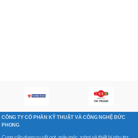
CÔNG TY CỔ PHẦN KỸ THUẬT VÀ CÔNG NGHỆ ĐỨC
PHONG
Cung cấp dụng cụ cắt gọt, máy móc, robot và thiết bị phụ trợ