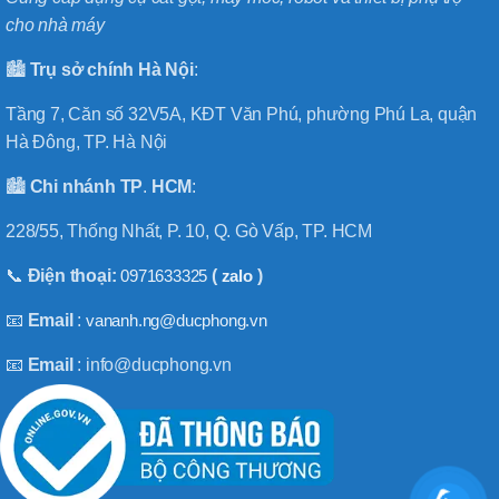
cho nhà máy
🏙️
Trụ sở chính
Hà
Nội
:
Tầng 7, Căn số 32V5A, KĐT Văn Phú, phường Phú La, quận
Hà Đông, TP. Hà Nội
🏙️
Chi nhánh
TP
.
HCM
:
228/55, Thống Nhất, P. 10, Q. Gò Vấp, TP. HCM
📞
Điện thoại:
0971633325
(
zalo
)
📧
Email
:
vananh.ng@ducphong.vn
📧
Email
: info@ducphong.vn