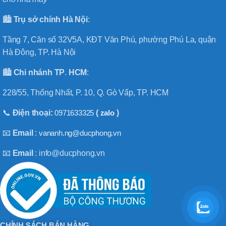
🏙️
Trụ sở chính
Hà
Nội
:
Tầng 7, Căn số 32V5A, KĐT Văn Phú, phường Phú La, quận
Hà Đông, TP. Hà Nội
🏙️
Chi nhánh
TP
.
HCM
:
228/55, Thống Nhất, P. 10, Q. Gò Vấp, TP. HCM
📞
Điện thoại:
0971633325
(
zalo
)
📧
Email
:
vananh.ng@ducphong.vn
📧
Email
: info@ducphong.vn
CHÍNH SÁCH BÁN HÀNG