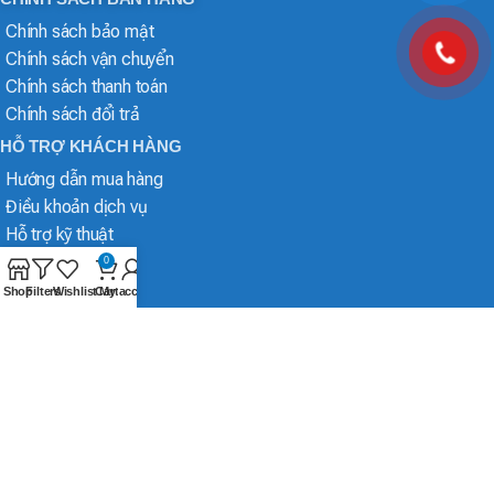
Chính sách bảo mật
Chính sách vận chuyển
Chính sách thanh toán
Chính sách đổi trả
HỖ TRỢ KHÁCH HÀNG
Hướng dẫn mua hàng
Điều khoản dịch vụ
Hỗ trợ kỹ thuật
0
Shop
Filters
Wishlist
Cart
My account