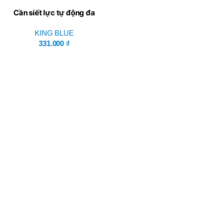
Cần siết lực tự động đa
năng 8 IN 1 King Blue KGX-
KING BLUE
08
331.000
₫