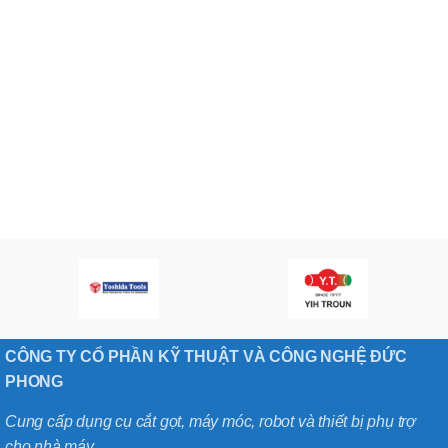
CÔNG TY CỔ PHẦN KỸ THUẬT VÀ CÔNG NGHỆ ĐỨC
PHONG
Cung cấp dụng cụ cắt gọt, máy móc, robot và thiết bị phụ trợ
cho nhà máy