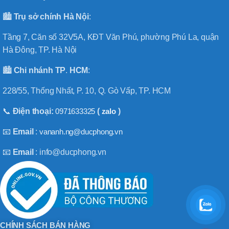
🏙️
Trụ sở chính
Hà
Nội
:
Tầng 7, Căn số 32V5A, KĐT Văn Phú, phường Phú La, quận
Hà Đông, TP. Hà Nội
🏙️
Chi nhánh
TP
.
HCM
:
228/55, Thống Nhất, P. 10, Q. Gò Vấp, TP. HCM
📞
Điện thoại:
0971633325
(
zalo
)
📧
Email
:
vananh.ng@ducphong.vn
📧
Email
: info@ducphong.vn
CHÍNH SÁCH BÁN HÀNG