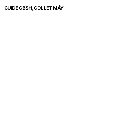
GUIDE GBSH, COLLET MÁY
TIỆN CITIZEN/CINCOM