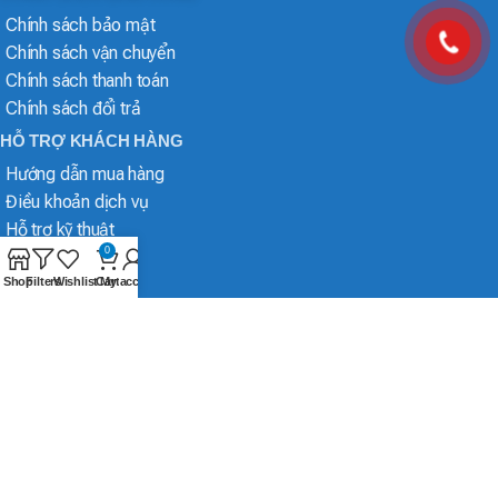
Chính sách bảo mật
Chính sách vận chuyển
Chính sách thanh toán
Chính sách đổi trả
HỖ TRỢ KHÁCH HÀNG
Hướng dẫn mua hàng
Điều khoản dịch vụ
Hỗ trợ kỹ thuật
0
Shop
Filters
Wishlist
Cart
My account