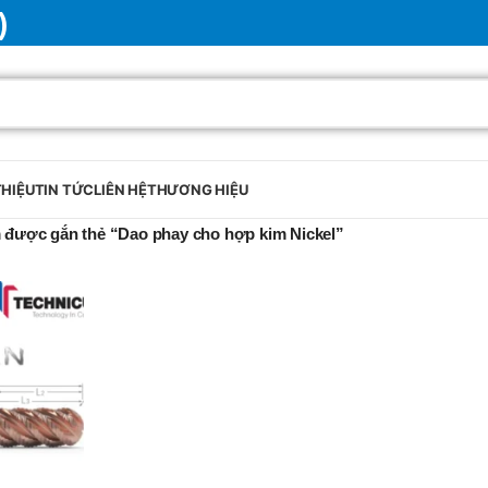
)
THIỆU
TIN TỨC
LIÊN HỆ
THƯƠNG HIỆU
được gắn thẻ “Dao phay cho hợp kim Nickel”
BRAND
SELUX