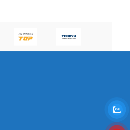
P60H(V)