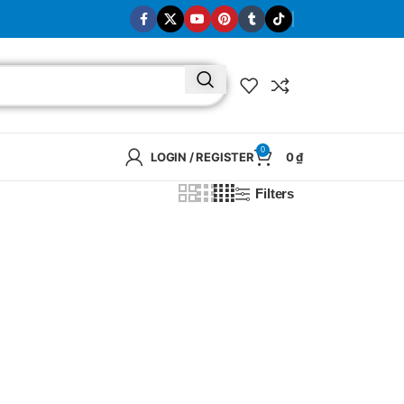
0
LOGIN / REGISTER
0
₫
Filters
BRAND
SELUX