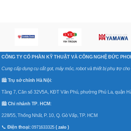
,
MÃ SẢN PHẨM
BT40 –
NPU13 –
175
,
BT50 –
NPU 8 –
110
,
BT50 –
CÔNG TY CỔ PHẦN KỸ THUẬT VÀ CÔNG NGHỆ ĐỨC PH
NPU 8 –
170
Cung cấp dụng cụ cắt gọt, máy móc, robot và thiết bị phụ trợ ch
,
BT50 –
NPU 8 – 85
🏙️
Trụ sở chính
Hà
Nội
:
,
BT50 –
Tầng 7, Căn số 32V5A, KĐT Văn Phú, phường Phú La, quận Hà
NPU13 –
100
🏙️
Chi nhánh
TP
.
HCM
:
,
BT50 –
228/55, Thống Nhất, P. 10, Q. Gò Vấp, TP. HCM
NPU13 –
130
,
📞
Điện thoại:
0971633325
(
zalo
)