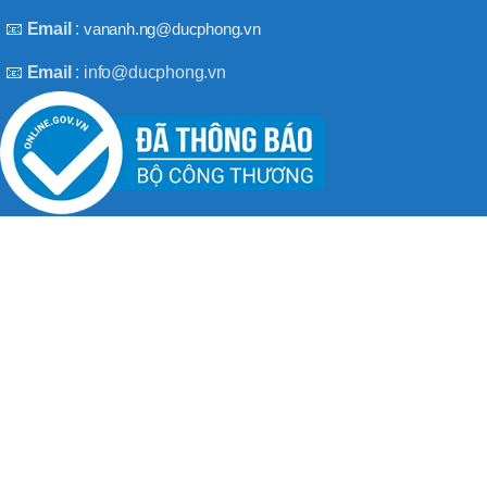
BT50 –
NPU13 –
📧
Email
:
vananh.ng@ducphong.vn
190
📧
Email
: info@ducphong.vn
BRAND
JEIL
RECENT POSTS
Hướng dẫn sử dụng máy khoan bê tông đúng cách
08/11/2025
No Comments
Máy khoan 3 chức năng là gì? Top 2 loại máy khoan
08/02/2025
No Comments
BẢN QUYỀN THU