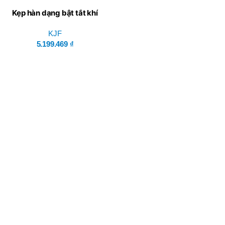
Kẹp hàn dạng bật tắt khí
nén trụ 40×100 – KJF-AR-
702
KJF
5.199.469
₫