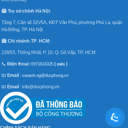
🏙️
Trụ sở chính
Hà
Nội
:
Tầng 7, Căn số 32V5A, KĐT Văn Phú, phường Phú La, quận
Hà Đông, TP. Hà Nội
🏙️
Chi nhánh
TP
.
HCM
:
228/55, Thống Nhất, P. 10, Q. Gò Vấp, TP. HCM
📞
Điện thoại:
0971633325
(
zalo
)
📧
Email
:
vananh.ng@ducphong.vn
📧
Email
: info@ducphong.vn
CHÍNH SÁCH BÁN HÀNG