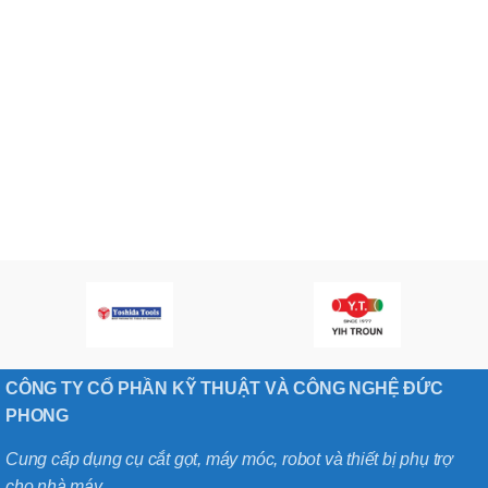
CÔNG TY CỔ PHẦN KỸ THUẬT VÀ CÔNG NGHỆ ĐỨC
PHONG
Cung cấp dụng cụ cắt gọt, máy móc, robot và thiết bị phụ trợ
cho nhà máy