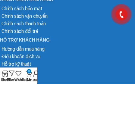
Chính sách bảo mật
Chính sách vận chuyển
Chính sách thanh toán
Chính sách đổi trả
HỖ TRỢ KHÁCH HÀNG
Hướng dẫn mua hàng
Điều khoản dịch vụ
Hỗ trợ kỹ thuật
0
Shop
Filters
Wishlist
Cart
My account