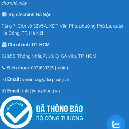
cho nhà máy
🏙️
Trụ sở chính
Hà
Nội
:
Tầng 7, Căn số 32V5A, KĐT Văn Phú, phường Phú La, quận
Hà Đông, TP. Hà Nội
🏙️
Chi nhánh
TP
.
HCM
:
228/55, Thống Nhất, P. 10, Q. Gò Vấp, TP. HCM
📞
Điện thoại:
0971633325
(
zalo
)
📧
Email
:
vananh.ng@ducphong.vn
📧
Email
: info@ducphong.vn