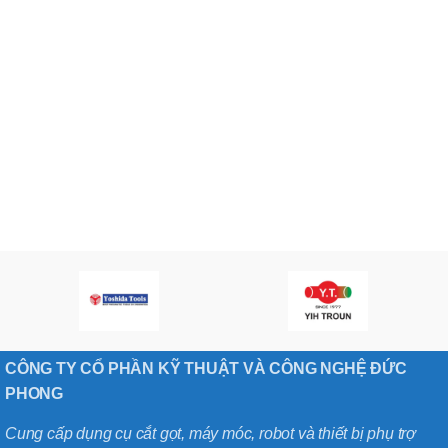
CÔNG TY CỔ PHẦN KỸ THUẬT VÀ CÔNG NGHỆ ĐỨC
PHONG
Cung cấp dụng cụ cắt gọt, máy móc, robot và thiết bị phụ trợ