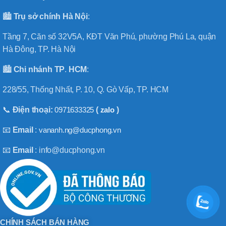
🏙️
Trụ sở chính
Hà
Nội
:
Tầng 7, Căn số 32V5A, KĐT Văn Phú, phường Phú La, quận
Hà Đông, TP. Hà Nội
🏙️
Chi nhánh
TP
.
HCM
:
228/55, Thống Nhất, P. 10, Q. Gò Vấp, TP. HCM
📞
Điện thoại:
0971633325
(
zalo
)
📧
Email
:
vananh.ng@ducphong.vn
📧
Email
: info@ducphong.vn
CHÍNH SÁCH BÁN HÀNG