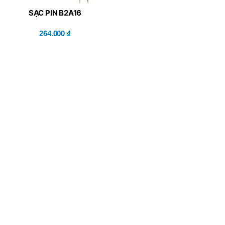
SẠC PIN B2A16
264.000
₫