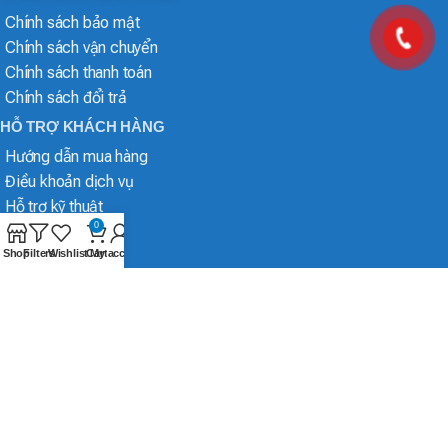
Chính sách bảo mật
Chính sách vận chuyển
Chính sách thanh toán
Chính sách đổi trả
HỖ TRỢ KHÁCH HÀNG
Hướng dẫn mua hàng
Điều khoản dịch vụ
Hỗ trợ kỹ thuật
0
Shop
Filters
Wishlist
Cart
My account