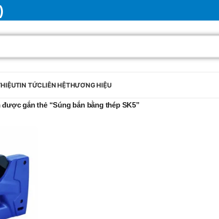
)
THIỆU
TIN TỨC
LIÊN HỆ
THƯƠNG HIỆU
 được gắn thẻ “Súng bắn bằng thép SK5”
BRAND
SELUX