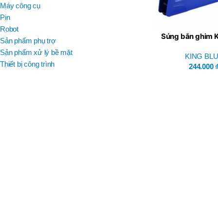
BRAND
Máy công cụ
D
BT30 –
NPU 8 – 70
Pin
BRAND
,
BRAND
SUMA
Robot
BT30 –
Súng bắn ghim K
BRAND
Top Kogyo
Sản phẩm phụ trợ
NPU13 –
KF-301
105
Sản phẩm xử lý bề mặt
KING BL
L
,
Thiết bị công trình
50H(HM)
244.000
BT40 –
MÃ SẢN PHẨM
NPU 8 –
L
110
60H(HM)
,
BT40 –
NPU 8 –
155
,
BT40 –
NPU 8 – 70
,
BT40 –
NPU13 –
100
,
BT40 –
NPU13 –
130