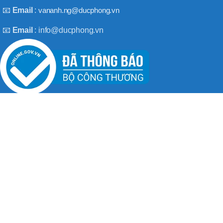
BT50 –
📧
Email
:
vananh.ng@ducphong.vn
NPU13 –
190
📧
Email
: info@ducphong.vn
BRAND
JEIL
RECENT POSTS
Hướng dẫn sử dụng máy khoan bê tông đúng cách
08/11/2025
No Comments
Máy khoan 3 chức năng là gì? Top 2 loại máy khoan
08/02/2025
No Comments
BẢN QUYỀN THU