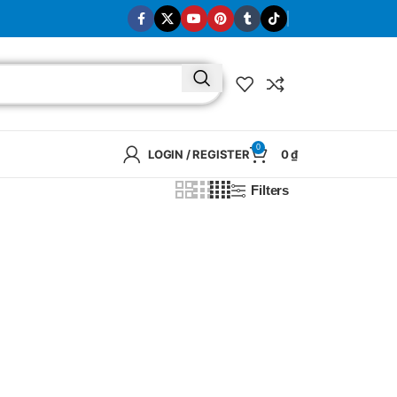
0
LOGIN / REGISTER
0
₫
Filters
BRAND
SELUX