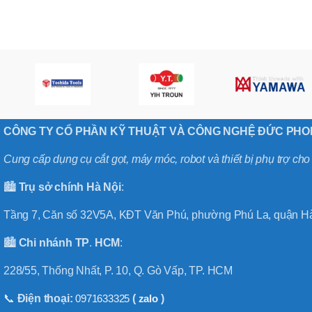
,
MÃ SẢN PHẨM
BT40 –
NPU13 –
175
,
BT50 –
NPU 8 –
110
,
BT50 –
CÔNG TY CỔ PHẦN KỸ THUẬT VÀ CÔNG NGHỆ ĐỨC PH
NPU 8 –
170
Cung cấp dụng cụ cắt gọt, máy móc, robot và thiết bị phụ trợ ch
,
BT50 –
🏙️
Trụ sở chính
Hà
Nội
:
NPU 8 – 85
,
BT50 –
Tầng 7, Căn số 32V5A, KĐT Văn Phú, phường Phú La, quận Hà
NPU13 –
100
🏙️
Chi nhánh
TP
.
HCM
:
,
BT50 –
228/55, Thống Nhất, P. 10, Q. Gò Vấp, TP. HCM
NPU13 –
130
📞
Điện thoại:
0971633325
(
zalo
)
,