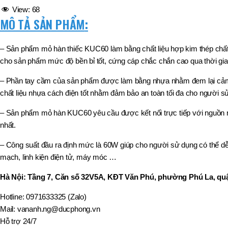
,
View:
68
MÃ SẢN PHẨM
BT40 –
MÔ TẢ SẢN PHẨM
:
NPU13 –
175
,
– Sản phẩm mỏ hàn thiếc KUC60 làm bằng chất liệu hợp kim thép chất l
BT50 –
cho sản phẩm mức độ bền bỉ tốt, cứng cáp chắc chắn cao qua thời gia
NPU 8 –
110
– Phần tay cầm của sản phẩm được làm bằng nhựa nhằm đem lại cảm gi
,
BT50 –
chất liệu nhựa cách điện tốt nhằm đảm bảo an toàn tối đa cho người sử
NPU 8 –
170
– Sản phẩm mỏ hàn KUC60 yêu cầu được kết nối trực tiếp với nguồn năn
,
nhất.
BT50 –
NPU 8 – 85
– Công suất đầu ra định mức là 60W giúp cho người sử dụng có thể dễ dà
,
BT50 –
mạch, linh kiện điện tử, máy móc …
NPU13 –
100
Hà Nội: Tầng 7, Căn số 32V5A, KĐT Văn Phú, phường Phú La, quậ
,
BT50 –
Hotline: 0971633325 (Zalo)
NPU13 –
Mail: vananh.ng@ducphong.vn
130
,
Hỗ trợ 24/7