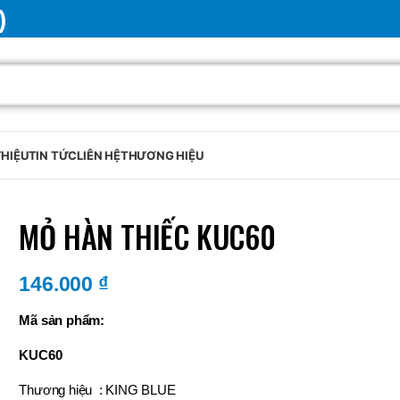
)
THIỆU
TIN TỨC
LIÊN HỆ
THƯƠNG HIỆU
MỎ HÀN THIẾC KUC60
146.000
₫
Mã sản phẩm:
KUC60
Thương hiệu : KING BLUE
BRAND
SELUX