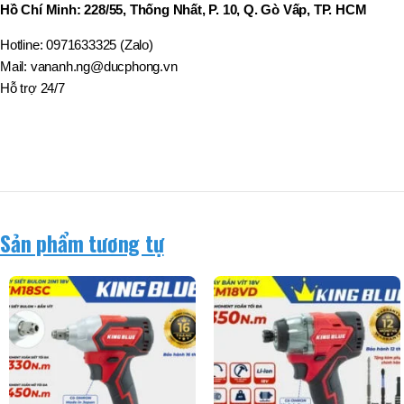
BT50 –
Hồ Chí Minh: 228/55, Thống Nhất, P. 10, Q. Gò Vấp, TP. HCM
NPU13 –
190
Hotline: 0971633325 (Zalo)
Mail: vananh.ng@ducphong.vn
Hỗ trợ 24/7
BRAND
JEIL
Sản phẩm tương tự