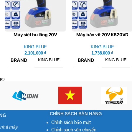
Máy siết bu lông 20V
Máy bắn vít 20V KB20VD
KB20SE – King Blue (Giá
– King Blue (Giá chưa bao
Chưa Bao Gồm Pin, Sạc)
KING BLUE
gồm pin, sạc)
KING BLUE
2.101.000
₫
1.738.000
₫
BRAND
BRAND
KING BLUE
KING BLUE
CHÍNH SÁCH BÁN HÀNG
ONG
Chính sách bảo mật
o nhà máy
Chính sách vận chuyển