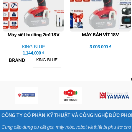
Máy siết bu lông 2in1 18V
MÁY BẮN VÍT 18V
KM18SC – King Blue (Giá
KM18VD (Combo Bao
Chưa Bao Gồm Pin, Sạc)
KING BLUE
Gồm 1 Thân Máy, 1 Pin, 1
3.003.000
₫
1.144.000
₫
Sạc)
BRAND
KING BLUE
CÔNG TY CỔ PHẦN KỸ THUẬT VÀ CÔNG NGHỆ ĐỨC PH
Cung cấp dụng cụ cắt gọt, máy móc, robot và thiết bị phụ trợ ch