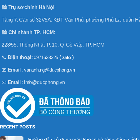
🏙️
Trụ sở chính
Hà
Nội
:
Tầng 7, Căn số 32V5A, KĐT Văn Phú, phường Phú La, quận Hà
🏙️
Chi nhánh
TP
.
HCM
:
228/55, Thống Nhất, P. 10, Q. Gò Vấp, TP. HCM
📞
Điện thoại:
0971633325
(
zalo
)
📧
Email
:
vananh.ng@ducphong.vn
📧
Email
: info@ducphong.vn
RECENT POSTS
Hướng dẫn sử dụng máy khoan bê tông đúng cách