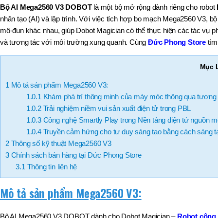
Bộ AI Mega2560 V3 DOBOT
là một bộ mở rộng dành riêng cho robot
NPU 8 –
110
nhân tạo (AI) và lập trình. Với việc tích hợp bo mạch Mega2560 V3, 
,
mô-đun khác nhau, giúp Dobot Magician có thể thực hiện các tác vụ p
BT50 –
và tương tác với môi trường xung quanh. Cùng
Đức Phong Store
tìm 
NPU 8 –
170
,
Mục 
BT50 –
NPU 8 – 85
1
Mô tả sản phẩm Mega2560 V3:
,
BT50 –
1.0.1
Khám phá trí thông minh của máy móc thông qua tương 
NPU13 –
1.0.2
Trải nghiệm niềm vui sản xuất điện tử trong PBL
100
1.0.3
Công nghệ Smartly Play trong Nền tảng điện tử nguồn 
,
BT50 –
1.0.4
Truyền cảm hứng cho tư duy sáng tạo bằng cách sáng t
NPU13 –
2
Thông số kỹ thuật Mega2560 V3
130
3
Chính sách bán hàng tại Đức Phong Store
,
BT50 –
3.1
Thông tin liên hệ
NPU13 –
190
Mô tả sản phẩm Mega2560 V3:
BRAND
JEIL
Bộ AI Mega2560 V3 DOBOT dành cho Dobot Magician –
Robot công