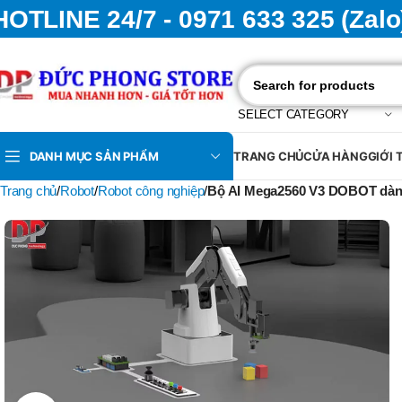
HOTLINE 24/7 - 0971 633 325 (Zalo
SELECT CATEGORY
DANH MỤC SẢN PHẨM
TRANG CHỦ
CỬA HÀNG
GIỚI 
Trang chủ
Robot
Robot công nghiệp
Bộ AI Mega2560 V3 DOBOT dàn
BT30 –
NPU 8 – 70
BRAND
MITUTOYO
BRAND
SUMA
,
BT30 –
NPU13 –
105