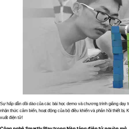
Sự hấp dẫn dồi dào của các bài học demo và chương trình giảng dạy t
nhận thức cảm biến, hoạt động của bộ điều khiển và phản hồi thiết bị.
xuất điện tử!
Công nghệ Smartly Play trong Nền tảng điện tử nguồn mở