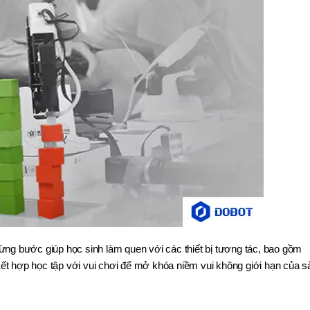
ừng bước giúp học sinh làm quen với các thiết bị tương tác, bao gồm
 Kết hợp học tập với vui chơi để mở khóa niềm vui không giới hạn của s