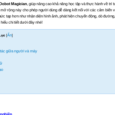
Dobot Magician
, giúp nâng cao khả năng học tập và thực hành về trí t
bộ mở rộng này cho phép người dùng dễ dàng kết nối với các cảm biến 
hức tạp hơn như nhận diện hình ảnh, phát hiện chuyển động, dò đường
hiểu chi tiết dưới đây nhé!
Ẩn
Lục
[
]
tác giữa người và máy
mở
ạo
 nghiệp