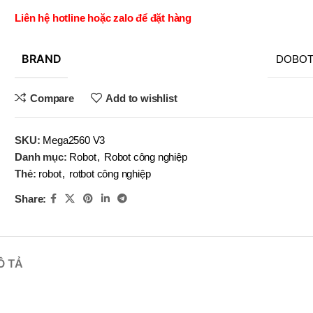
SN-
OBOT
LI-13×14
(V)
Liên hệ hotline hoặc zalo để đặt hàng
,
,
YIH TROUN
LI-16×18
SN-
MÃ SẢN PHẨM
,
(V)
BRAND
DOBO
LI-19×20
,
LI-22×24
Compare
Add to wishlist
,
LI-25×28
MÃ SẢN P
SKU:
Mega2560 V3
Danh mục:
Robot
,
Robot công nghiệp
Thẻ:
robot
,
rotbot công nghiệp
Share:
Ô TẢ