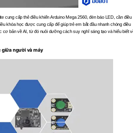
Suite cung cấp thẻ điều khiển Arduino Mega 2560, đèn báo LED, cần điều
hiều khóa học được cung cấp để giúp trẻ em bắt đầu nhanh chóng điều
ức cơ bản về AI, từ đó nuôi dưỡng cách suy nghĩ sáng tạo và hiểu biết v
 giữa người và máy