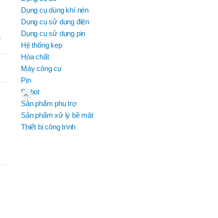
OSC-
P50H(V)
Dụng cụ dùng khí nén
B
,
Dụng cụ sử dụng điện
OSC-
Dụng cụ sử dụng pin
P60H(M)F
T
,
Hệ thống kẹp
OSC-
Hóa chất
P60H(V)
Máy công cụ
,
OSG-
Pin
HẨM
B
P50H(V)
Robot
,
Sản phẩm phụ trợ
OSG-
P60H(V)
Sản phẩm xử lý bề mặt
,
Thiết bị công trình
OSN-
P50H(V)
,
OSN-
P60H(V)