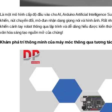
Là một mô hình cấp độ đầu vào cho AI, Arduino Artificial Intelligence 
khiển, nút chuyển đổi, mô-đun nhận dạng giọng nói và hình ảnh. Rất n
khiển cánh tay robot thông qua lập trình và dễ dàng hiểu được kiến ​​th
văn hóa sáng tạo nguồn mở của chúng!
Khám phá trí thông minh của máy móc thông qua tương tác