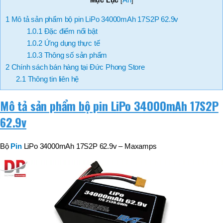
Mục Lục
[
]
1
Mô tả sản phẩm bộ pin LiPo 34000mAh 17S2P 62.9v
1.0.1
Đặc điểm nổi bật
1.0.2
Ứng dụng thực tế
1.0.3
Thông số sản phẩm
2
Chính sách bán hàng tại Đức Phong Store
2.1
Thông tin liên hệ
Mô tả sản phẩm bộ pin LiPo 34000mAh 17S2P
62.9v
Bộ
Pin
LiPo 34000mAh 17S2P 62.9v – Maxamps