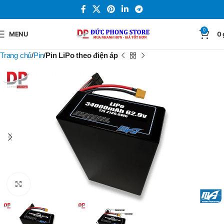
0
MENU
0
Trang chủ
Pin
Pin LiPo theo điện áp
Click to enlarge