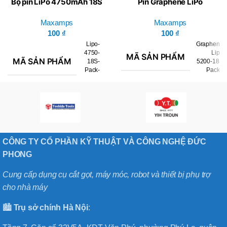
Bộ pin LiPo 4750mAh 18S
Pin Graphene LiPo
66,6v – Maxamps
5200mAh 18S 66,6v –
Maxamps
Maxamps
Maxamps
100
₫
100
₫
Lipo-
Graphene-
4750-
Lipo-
MÃ SẢN PHẨM
MÃ SẢN PHẨM
18S-
5200-18S-
Pack-
Pack-2
3
BRAND
Maxamps
BRAND
Maxamps
CÔNG TY CỔ PHẦN KỸ THUẬT VÀ CÔNG NGHỆ ĐỨC
PHONG
Cung cấp dụng cụ cắt gọt, máy móc, robot và thiết bị phụ trợ
cho nhà máy
🏙️
Trụ sở chính
Hà
Nội
: