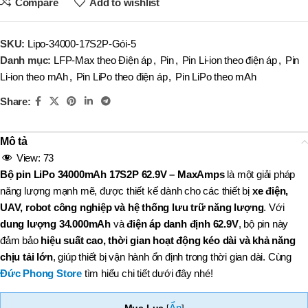
Compare
Add to wishlist
SKU:
Lipo-34000-17S2P-Gói-5
Danh mục:
LFP-Max theo Điện áp
,
Pin
,
Pin Li-ion theo điện áp
,
Pin
Li-ion theo mAh
,
Pin LiPo theo điện áp
,
Pin LiPo theo mAh
Share:
Mô tả
View:
73
Bộ pin LiPo 34000mAh 17S2P 62.9V – MaxAmps
là một giải pháp
năng lượng mạnh mẽ, được thiết kế dành cho các thiết bị
xe điện,
UAV, robot công nghiệp và hệ thống lưu trữ năng lượng
. Với
dung lượng 34.000mAh
và
điện áp danh định 62.9V
, bộ pin này
đảm bảo
hiệu suất cao, thời gian hoạt động kéo dài và khả năng
chịu tải lớn
, giúp thiết bị vận hành ổn định trong thời gian dài. Cùng
Đức Phong Store
tìm hiểu chi tiết dưới đây nhé!
Ẩn