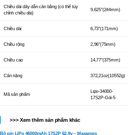
Chiều dài dây dẫn cân bằng (có thể tùy
9.625″(244mm)
chỉnh chiều dài)
Chiều dài
6,73″(171mm)
Chiều rộng
2,96″(75mm)
Chiều cao
14,77″(375mm)
Cân nặng
372,21oz(10552g)
Lipo-34000-
Mã sản phẩm
17S2P-Gói-5
>>> Xem thêm sản phẩm khác
Bộ pin LiPo 46000mAh 17S2P 62.9v – Maxamps