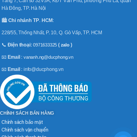
Tầng 7, Căn số 32V5A, KĐT Văn Phú, phường Phú La, quận
Hà Đông, TP. Hà Nội
🏙️
Chi nhánh
TP
.
HCM
:
228/55, Thống Nhất, P. 10, Q. Gò Vấp, TP. HCM
📞
Điện thoại:
0971633325
(
zalo
)
📧
Email
:
vananh.ng@ducphong.vn
📧
Email
: info@ducphong.vn
CHÍNH SÁCH BÁN HÀNG
Chính sách bảo mật
Chính sách vận chuyển