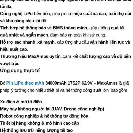
tối đa
.
Công nghệ LiPo tiên tiến
, giúp pin có
hiệu suất xả cao, tuổi thọ dài
và khả năng chịu tải tốt
.
Tích hợp hệ thống bảo vệ BMS thông minh
, giúp chống
quá tải,
quá nhiệt và ngắn mạch
, đảm bảo an toàn khi sử dụng.
Hỗ trợ sạc nhanh, xả mạnh
, đáp ứng nhu cầu
vận hành liên tục và
hiệu suất cao
.
Thương hiệu MaxAmps uy tín
, cam kết
chất lượng cao và độ bền
vượt trội
.
Ứng dụng thực tế
Bộ
Pin LiPo theo mAh
34000mAh 17S2P 62.9V – MaxAmps
là giải
pháp lý tưởng cho nhiều thiết bị và hệ thống công suất lớn, bao gồm:
Xe điện & mô tô điện
Máy bay không người lái (UAV, Drone công nghiệp)
Robot công nghiệp & hệ thống tự động hóa
Thiết bị hàng không & mô hình cao cấp
Hệ thống lưu trữ năng lượng tái tạo