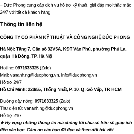
– Đức Phong cung cấp dịch vụ hỗ trợ kỹ thuật, giải đáp mọi thắc mắc
24/7 với tất cả khách hàng
Thông tin liên hệ
CÔNG TY CỔ PHẦN KỸ THUẬT VÀ CÔNG NGHỆ ĐỨC PHONG
Hà Nội: Tầng 7, Căn số 32V5A, KĐT Văn Phú, phường Phú La,
quận Hà Đông, TP. Hà Nội
Hotline:
0971633325
(Zalo)
Mail: vananh.ng@ducphong.vn, Info@ducphong.vn
Hỗ trợ 24/7
Hồ Chí Minh: 228/55, Thống Nhất, P. 10, Q. Gò Vấp, TP. HCM
Đường dây nóng:
0971633325
(Zalo)
Thư điện tử: vananh.ng@ducphong.vn
Hỗ trợ 24/7
✯ Hy vọng những thông tin mà chúng tôi chia sẻ trên sẽ giúp ích
đến các bạn. Cảm ơn các bạn đã đọc và theo dõi bài viết.