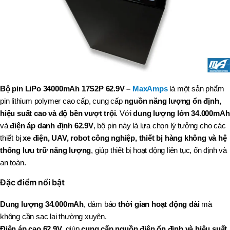
Bộ pin LiPo 34000mAh 17S2P 62.9V –
MaxAmps
là một sản phẩm
pin lithium polymer cao cấp, cung cấp
nguồn năng lượng ổn định,
hiệu suất cao và độ bền vượt trội
. Với
dung lượng lớn 34.000mAh
và
điện áp danh định 62.9V
, bộ pin này là lựa chọn lý tưởng cho các
thiết bị
xe điện, UAV, robot công nghiệp, thiết bị hàng không và hệ
thống lưu trữ năng lượng
, giúp thiết bị hoạt động liên tục, ổn định và
an toàn.
Đặc điểm nổi bật
Dung lượng 34.000mAh
, đảm bảo
thời gian hoạt động dài
mà
không cần sạc lại thường xuyên.
Điện áp cao 62.9V
, giúp
cung cấp nguồn điện ổn định và hiệu suất