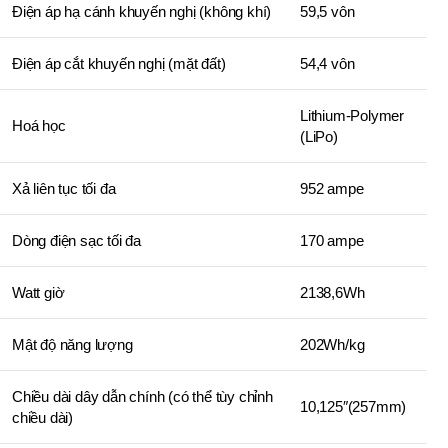
Điện áp hạ cánh khuyến nghị (không khí)
59,5 vôn
Điện áp cắt khuyến nghị (mặt đất)
54,4 vôn
Lithium-Polymer
Hoá học
(LiPo)
Xả liên tục tối đa
952 ampe
Dòng điện sạc tối đa
170 ampe
Watt giờ
2138,6Wh
Mật độ năng lượng
202Wh/kg
Chiều dài dây dẫn chính (có thể tùy chỉnh
10,125″(257mm)
chiều dài)