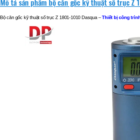
Mô tả sản phẩm bộ căn gốc kỹ thuật số trục Z 
BT50 –
NPU13 –
190
Bộ căn gốc kỹ thuật số trục Z 1801-1010 Dasqua –
Thiết bị công trìn
BRAND
JEIL