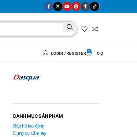
0
LOGIN / REGISTER
0
₫
DANH MỤC SẢN PHẨM
Bảo hộ lao động
Dụng cụ cầm tay
BRAND
SELUX