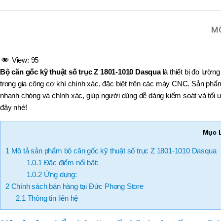
,
MÃ SẢN PHẨM
BT40 –
NPU13 –
M
175
,
BT50 –
View:
95
NPU 8 –
110
Bộ căn gốc kỹ thuật số trục Z 1801-1010 Dasqua
là thiết bị đo lườn
,
trong gia công cơ khí chính xác, đặc biệt trên các máy CNC. Sản phẩm 
BT50 –
nhanh chóng và chính xác, giúp người dùng dễ dàng kiểm soát và tối ư
NPU 8 –
170
đây nhé!
,
BT50 –
Mục 
NPU 8 – 85
,
1
Mô tả sản phẩm bộ căn gốc kỹ thuật số trục Z 1801-1010 Dasqua
BT50 –
NPU13 –
1.0.1
Đặc điểm nổi bật:
100
1.0.2
Ứng dụng:
,
2
Chính sách bán hàng tại Đức Phong Store
BT50 –
NPU13 –
2.1
Thông tin liên hệ
130
,