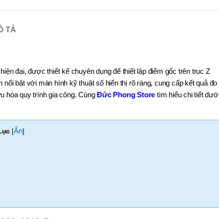
Ô TẢ
g hiện đại, được thiết kế chuyên dụng để thiết lập điểm gốc trên trục Z
nổi bật với màn hình kỹ thuật số hiển thị rõ ràng, cung cấp kết quả đo
u hóa quy trình gia công.
Cùng
Đức Phong Store
tìm hiểu chi tiết dướ
Ẩn
Lục
[
]