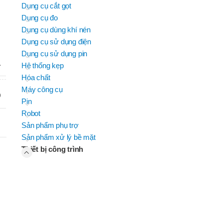
Dụng cụ cắt gọt
JEIL
BRAND
B
EFORT
EFORT
Dụng cụ đo
BRAND
BRAND
H TROUN
YIH TROUN
BRAND
SUMAKE
KING BLUE
Dụng cụ dùng khí nén
D
D
BRAND
BRAND
MITUTOYO
Top Kogyo
Dụng cụ sử dụng điện
Dụng cụ sử dụng pin
OSC-
M
A
Hệ thống kẹp
P50H(V)
,
Hóa chất
OSC-
Máy công cụ
P60H(M)F
0
Pin
,
OSC-
Robot
P60H(V)
Sản phẩm phụ trợ
,
Sản phẩm xử lý bề mặt
OSG-
HẨM
P50H(V)
Thiết bị công trình
B
,
OSG-
P60H(V)
,
OSN-
P50H(V)
,
OSN-