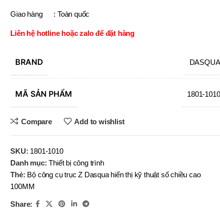
OBOT
BRAND
Giao hàng : Toàn quốc
BRAND
BRAND
EFORT
BRAND
BRAND
YIH TROUN
YIH TROUN
YI
BRAND
BRAND
KE
KING BLUE
Liên hệ hotline hoặc zalo để đặt hàng
BRAND
BRAND
BRAN
BRAN
MITUTOYO
Top Kogyo
SN-
BRAND
DASQU
(V)
LI-10×12
,
,
SN-
LI-13×14
MÃ SẢN PHẨM
(V)
1801-101
,
LI-16×18
MÃ SẢN PHẨM
,
Compare
Add to wishlist
LI-19×20
,
MÃ SẢN P
LI-22×24
,
SKU:
1801-1010
LI-25×28
Danh mục:
Thiết bị công trình
Thẻ:
Bộ công cụ trục Z Dasqua hiển thị kỹ thuật số chiều cao
100MM
Share: