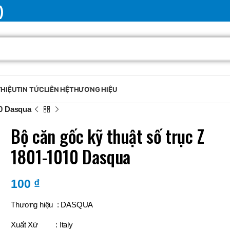
)
THIỆU
TIN TỨC
LIÊN HỆ
THƯƠNG HIỆU
10 Dasqua
Bộ căn gốc kỹ thuật số trục Z
1801-1010 Dasqua
100
₫
Thương hiệu : DASQUA
Xuất Xứ : Italy
BRAND
SELUX