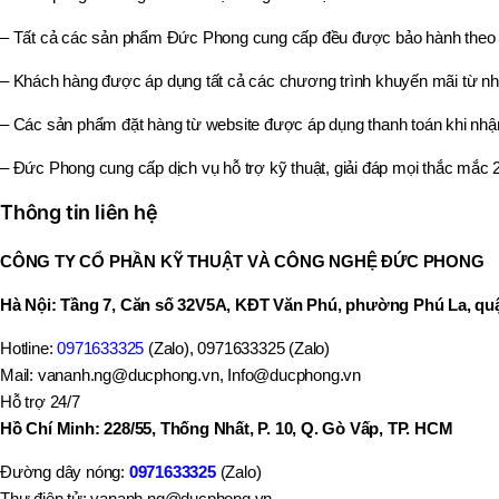
– Tất cả các sản phẩm Đức Phong cung cấp đều được bảo hành theo 
– Khách hàng được áp dụng tất cả các chương trình khuyến mãi từ nh
– Các sản phẩm đặt hàng từ website được áp dụng thanh toán khi nhậ
– Đức Phong cung cấp dịch vụ hỗ trợ kỹ thuật, giải đáp mọi thắc mắc 2
Thông tin liên hệ
CÔNG TY CỔ PHẦN KỸ THUẬT VÀ CÔNG NGHỆ ĐỨC PHONG
Hà Nội: Tầng 7, Căn số 32V5A, KĐT Văn Phú, phường Phú La, quậ
Hotline:
0971633325
(Zalo), 0971633325 (Zalo)
Mail: vananh.ng@ducphong.vn, Info@ducphong.vn
Hỗ trợ 24/7
Hồ Chí Minh: 228/55, Thống Nhất, P. 10, Q. Gò Vấp, TP. HCM
Đường dây nóng:
0971633325
(Zalo)
Thư điện tử: vananh.ng@ducphong.vn