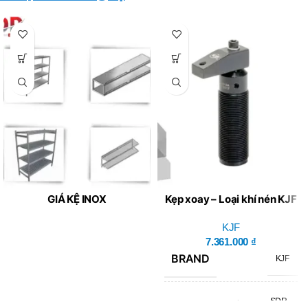
GIÁ KỆ INOX
Kẹp xoay – Loại khí nén KJF
SDR-5032A
KJF
7.361.000
₫
BRAND
KJF
SDR-
MÃ SẢN PHẨM