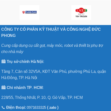
5032A
CÔNG TY CỔ PHẦN KỸ THUẬT VÀ CÔNG NGHỆ ĐỨC
PHONG
Cung cấp dụng cụ cắt gọt, máy móc, robot và thiết bị phụ trợ
cho nhà máy
🏙️
Trụ sở chính
Hà
Nội
:
Tầng 7, Căn số 32V5A, KĐT Văn Phú, phường Phú La, quận
Hà Đông, TP. Hà Nội
🏙️
Chi nhánh
TP
.
HCM
:
228/55, Thống Nhất, P. 10, Q. Gò Vấp, TP. HCM
📞
Điện thoại:
0971633325
(
zalo
)