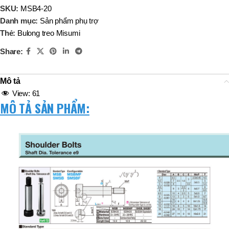
SKU:
MSB4-20
Danh mục:
Sản phẩm phụ trợ
Thẻ:
Bulong treo Misumi
Share:
Mô tả
View:
61
MÔ TẢ SẢN PHẨM: