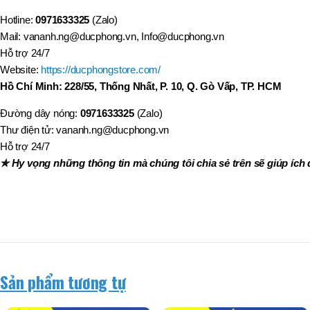
Hotline:
0971633325
(Zalo)
Mail: vananh.ng@ducphong.vn, Info@ducphong.vn
Hỗ trợ 24/7
Website:
https://ducphongstore.com/
Hồ Chí Minh: 228/55, Thống Nhất, P. 10, Q. Gò Vấp, TP. HCM
Đường dây nóng:
0971633325
(Zalo)
Thư điện tử: vananh.ng@ducphong.vn
Hỗ trợ 24/7
✯ Hy vọng những thông tin mà chúng tôi chia sẻ trên sẽ giúp ích 
Sản phẩm tương tự