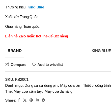
OBOT
BRAND
Thương hiệu:
King Blue
BRAND
BRAND
EFORT
BRAND
BRAND
YIH TROUN
YIH TROUN
YI
BRAND
BRAND
KE
KING BLUE
Xuất xứ: Trung Quốc
BRAND
BRAND
BRAN
BRAN
MITUTOYO
Top Kogyo
Giao hàng: Toàn quốc
SN-
(V)
LI-10×12
Liên hệ Zalo hoặc hotline để đặt hàng
,
,
SN-
LI-13×14
(V)
,
BRAND
KING BLU
LI-16×18
MÃ SẢN PHẨM
,
LI-19×20
Compare
Add to wishlist
,
MÃ SẢN P
LI-22×24
,
SKU:
KB20C1
LI-25×28
Danh mục:
Dụng cụ sử dụng pin
,
Máy cưa pin
,
Thiết bị công trình
Thẻ:
Máy cưa cầm tay
,
Máy cưa đa năng
Share: