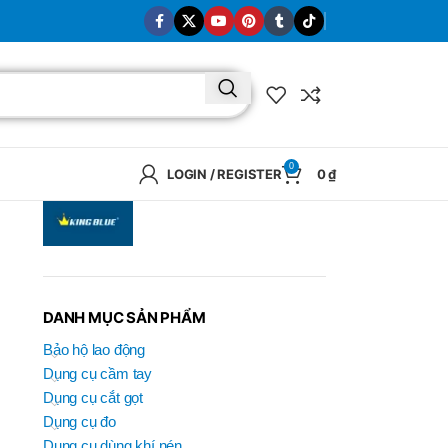
0
LOGIN / REGISTER
0
₫
DANH MỤC SẢN PHẨM
Bảo hộ lao động
Dụng cụ cầm tay
Dụng cụ cắt gọt
Dụng cụ đo
BRAND
Dụng cụ dùng khí nén
SELUX