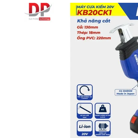
BT50 –
NPU13 –
190
BRAND
JEIL