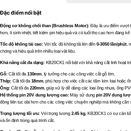
Đặc điểm nổi bật
Động cơ không chổi than (Brushless Motor):
Đây là ưu điểm vượt 
hơn, ít sinh nhiệt, tiết kiệm pin hiệu quả và có tuổi thọ cao hơn đáng k
Tốc độ không tải cao:
Với tốc độ không tải lên đến
0-3050 lần/phút
, 
chóng và hiệu quả trên nhiều loại vật liệu.
Khả năng cắt đa dạng:
KB20CK1 nổi bật với khả năng cắt linh hoạt trê
Gỗ:
Cắt tối đa
130mm
, lý tưởng cho các công việc cắt gỗ lớn.
Thép:
Cắt tối đa
18mm
, phù hợp cho việc cắt các tấm kim loại hoặc 
Ống:
Cắt tối đa
220mm
, giúp xử lý dễ dàng các loại ống nhựa, ống PV
Hệ thống pin 20V dung lượng cao:
Máy sử dụng
pin 20V dung lượ
động liên tục dài hơn cho các công việc chuyên nghiệp mà không cần 
Trọng lượng tối ưu:
Với trọng lượng
2.45 kg
, KB20CK1 có sự cân bằng
và ổn định trong quá trình cắt.