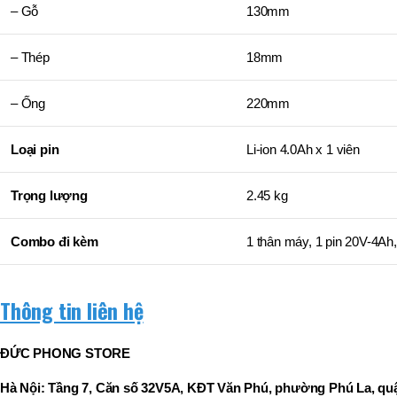
– Gỗ
130mm
– Thép
18mm
– Ống
220mm
Loại pin
Li-ion 4.0Ah x 1 viên
Trọng lượng
2.45 kg
Combo đi kèm
1 thân máy, 1 pin 20V-4Ah
Thông tin liên hệ
ĐỨC PHONG STORE
Hà Nội: Tầng 7, Căn số 32V5A, KĐT Văn Phú, phường Phú La, quậ