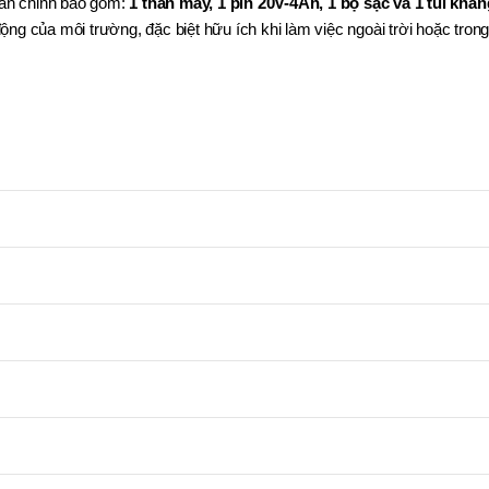
àn chỉnh bao gồm:
1 thân máy, 1 pin 20V-4Ah, 1 bộ sạc và 1 túi khán
ng của môi trường, đặc biệt hữu ích khi làm việc ngoài trời hoặc tron