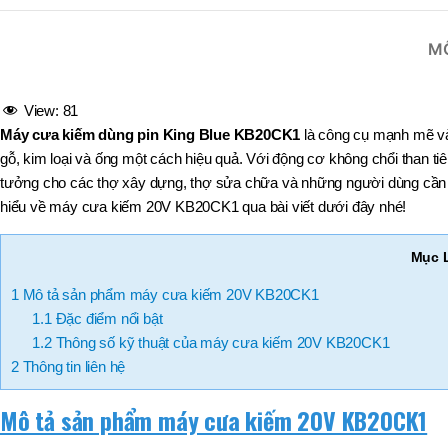
,
MÃ SẢN PHẨM
BT40 –
M
NPU13 –
175
,
BT50 –
View:
81
NPU 8 –
Máy cưa kiếm dùng pin King Blue KB20CK1
là công cụ mạnh mẽ và l
110
gỗ, kim loại và ống một cách hiệu quả. Với động cơ không chổi than ti
,
BT50 –
tưởng cho các thợ xây dựng, thợ sửa chữa và những người dùng cần m
NPU 8 –
hiểu về máy cưa kiếm 20V KB20CK1 qua bài viết dưới đây nhé!
170
,
BT50 –
Mục 
NPU 8 – 85
,
1
Mô tả sản phẩm máy cưa kiếm 20V KB20CK1
BT50 –
1.1
Đặc điểm nổi bật
NPU13 –
100
1.2
Thông số kỹ thuật của máy cưa kiếm 20V KB20CK1
,
2
Thông tin liên hệ
BT50 –
NPU13 –
Mô tả sản phẩm máy cưa kiếm 20V KB20CK1
130
,