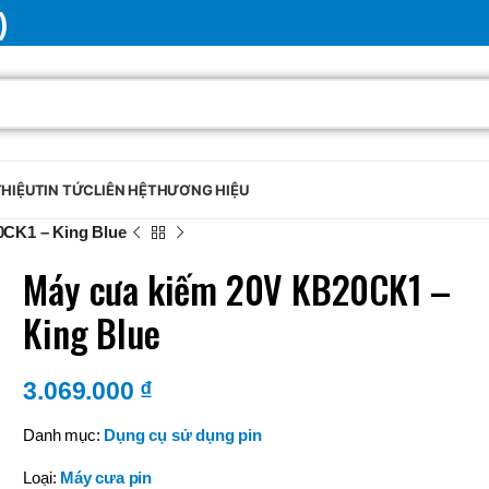
)
THIỆU
TIN TỨC
LIÊN HỆ
THƯƠNG HIỆU
0CK1 – King Blue
Máy cưa kiếm 20V KB20CK1 –
King Blue
3.069.000
₫
Danh mục:
Dụng cụ sử dụng pin
Loại:
Máy cưa pin
BRAND
SELUX