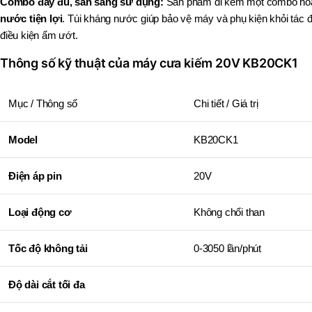
Combo đầy đủ, sẵn sàng sử dụng:
Sản phẩm đi kèm một combo ho
nước tiện lợi
. Túi kháng nước giúp bảo vệ máy và phụ kiện khỏi tác độ
điều kiện ẩm ướt.
Thông số kỹ thuật của máy cưa kiếm 20V KB20CK1
Mục / Thông số
Chi tiết / Giá trị
Model
KB20CK1
Điện áp pin
20V
Loại động cơ
Không chổi than
Tốc độ không tải
0-3050 lần/phút
Độ dài cắt tối đa