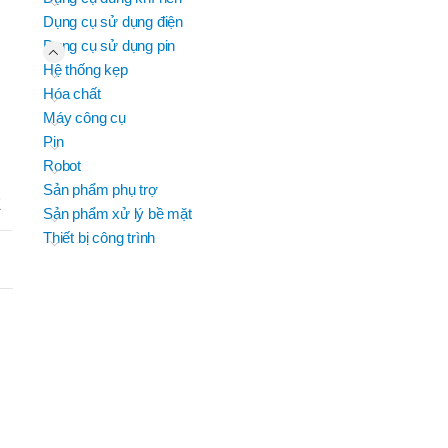
JEIL
Dụng cụ sử dụng điện
BRAND
B
EFORT
EFORT
BRAND
BRAND
H TROUN
YIH TROUN
Dụng cụ sử dụng pin
BRAND
SUMAKE
KING BLUE
Hệ thống kẹp
D
D
BRAND
BRAND
MITUTOYO
Top Kogyo
Hóa chất
Máy công cụ
OSC-
M
P50H(V)
Pin
,
Robot
OSC-
Sản phẩm phụ trợ
P60H(M)F
E
,
Sản phẩm xử lý bề mặt
OSC-
Thiết bị công trình
P60H(V)
,
OSG-
HẨM
P50H(V)
B
,
OSG-
P60H(V)
,
OSN-
P50H(V)
,
OSN-