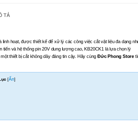
Ô TẢ
inh hoạt, được thiết kế để xử lý các công việc cắt vật liệu đa dạng n
ên tiến và hệ thống pin 20V dung lượng cao, KB20CK1 là lựa chọn lý
ột thiết bị cắt không dây đáng tin cậy. Hãy cùng
Đức Phong Store
t
Ẩn
Lục
[
]