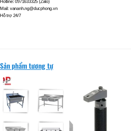
BT50 –
Hotline: 0971633325 (Zalo)
NPU13 –
Mail: vananh.ng@ducphong.vn
190
Hỗ trợ 24/7
BRAND
JEIL
Sản phẩm tương tự