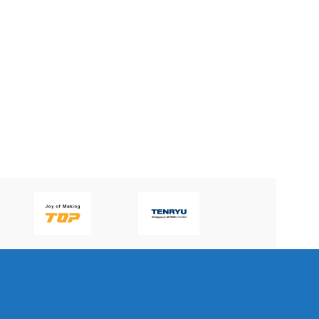
Kẹp xoay – Loại khí nén
Kẹp xoay – Loại khí nén
KJF SDL-5032A
KJF SDL-3025A
KJF
KJF
7.361.000
₫
5.971.000
₫
BRAND
BRAND
KJF
KJF
SDL-
SDL-
MÃ SẢN PHẨM
MÃ SẢN PHẨM
5032A
3025A