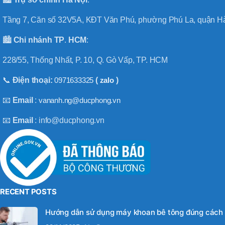
Tầng 7, Căn số 32V5A, KĐT Văn Phú, phường Phú La, quận Hà
🏙️
Chi nhánh
TP
.
HCM
:
228/55, Thống Nhất, P. 10, Q. Gò Vấp, TP. HCM
📞
Điện thoại:
0971633325
(
zalo
)
📧
Email
:
vananh.ng@ducphong.vn
📧
Email
: info@ducphong.vn
RECENT POSTS
Hướng dẫn sử dụng máy khoan bê tông đúng cách