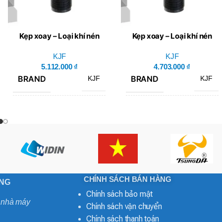
Kẹp xoay – Loại khí nén
Kẹp xoay – Loại khí nén
KJF SDR-2518A-L
KJF SDR-2018A
KJF
KJF
5.112.000
₫
4.703.000
₫
BRAND
BRAND
KJF
KJF
SDR-
SDR-
MÃ SẢN PHẨM
MÃ SẢN PHẨM
2518A-
2018A
L
CHÍNH SÁCH BÁN HÀNG
ONG
Chính sách bảo mật
o nhà máy
Chính sách vận chuyển
Chính sách thanh toán