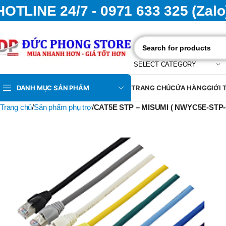
HOTLINE 24/7 - 0971 633 325 (Zalo
SELECT CATEGORY
DANH MỤC SẢN PHẨM
TRANG CHỦ
CỬA HÀNG
GIỚI 
Trang chủ
Sản phẩm phụ trợ
CAT5E STP – MISUMI ( NWYC5E-STP-CR