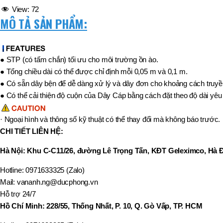
,
View:
72
MÃ SẢN PHẨM
BT40 –
MÔ TẢ SẢN PHẨM:
NPU13 –
175
,
BT50 –
● STP (có tấm chắn) tối ưu cho môi trường ồn ào.
NPU 8 –
● Tổng chiều dài có thể được chỉ định mỗi 0,05 m và 0,1 m.
110
,
● Có sẵn dây bện để dễ dàng xử lý và dây đơn cho khoảng cách truyền
BT50 –
● Có thể cải thiện độ cuộn của Dây Cáp bằng cách đặt theo độ dài yê
NPU 8 –
170
,
· Ngoại hình và thông số kỹ thuật có thể thay đổi mà không báo trước.
BT50 –
CHI TIẾT LIÊN HỆ:
NPU 8 – 85
,
Hà Nội
: Khu C-C11/26, đường Lê Trọng Tấn, KĐT Geleximco, Hà 
BT50 –
NPU13 –
Hotline: 0971633325 (Zalo)
100
,
Mail: vananh.ng@ducphong.vn
BT50 –
Hỗ trợ 24/7
NPU13 –
Hồ Chí Minh: 228/55, Thống Nhất, P. 10, Q. Gò Vấp, TP. HCM
130
,