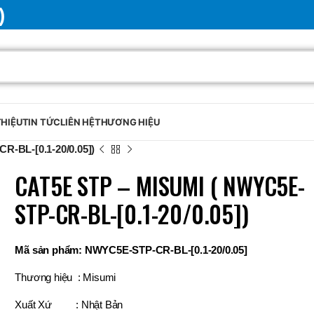
)
THIỆU
TIN TỨC
LIÊN HỆ
THƯƠNG HIỆU
-BL-[0.1-20/0.05])
CAT5E STP – MISUMI ( NWYC5E-
STP-CR-BL-[0.1-20/0.05])
Mã sản phẩm: NWYC5E-STP-CR-BL-[0.1-20/0.05]
Thương hiệu : Misumi
Xuất Xứ : Nhật Bản
BRAND
SELUX