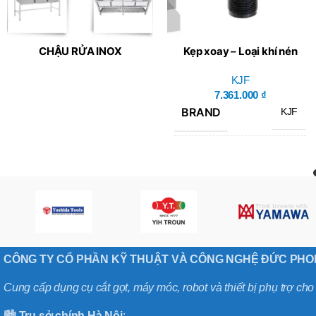
CHẬU RỬA INOX
Kẹp xoay – Loại khí nén
KJF SDR-5032A
KJF
7.361.000
₫
BRAND
KJF
SDR-
MÃ SẢN PHẨM
5032A
CÔNG TY CỔ PHẦN KỸ THUẬT VÀ CÔNG NGHỆ ĐỨC PH
Cung cấp dụng cụ cắt gọt, máy móc, robot và thiết bị phụ trợ ch
🏙️
Trụ sở chính
Hà
Nội
: