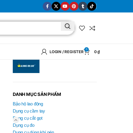
0
LOGIN / REGISTER
0
₫
DANH MỤC SẢN PHẨM
Bảo hộ lao động
Dụng cụ cầm tay
Dụng cụ cắt gọt
Dụng cụ đo
BRAND
Dụng cụ dùng khí nén
SELUX