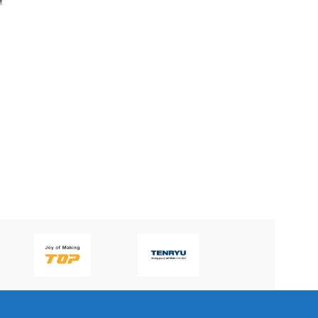
DAO PHAY 3430 MICRO-
Dao phay 3441 MICRO-
LINE APPLITEC
LINE APPLITEC
APPLITEC
100
₫
BRAND
APPLITEC