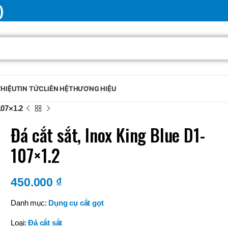
)
THIỆU
TIN TỨC
LIÊN HỆ
THƯƠNG HIỆU
107×1.2
Đá cắt sắt, Inox King Blue D1-
107×1.2
450.000
₫
Danh mục:
Dụng cụ cắt gọt
Loại:
Đá cắt sắt
BRAND
SELUX