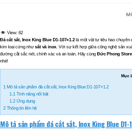
,
MÃ SẢN PHẨM
BT40 –
M
NPU13 –
175
,
BT50 –
View:
62
NPU 8 –
Đá cắt sắt, Inox King Blue D1-107×1.2
là một vật tư tiêu hao chuyên d
110
kim loại cứng như
sắt và inox
. Với sự kết hợp giữa công nghệ sản xuấ
,
BT50 –
đường cắt sắc nét, chính xác và an toàn. Hãy cùng
Đức Phong Store
NPU 8 –
nhé!
170
,
BT50 –
Mục 
NPU 8 – 85
,
1
Mô tả sản phẩm đá cắt sắt, Inox King Blue D1-107×1.2
BT50 –
1.1
Tính năng nổi bật
NPU13 –
100
1.2
Ứng dụng
,
2
Thông tin liên hệ
BT50 –
NPU13 –
Mô tả sản phẩm đá cắt sắt, Inox King Blue D1-
130
,