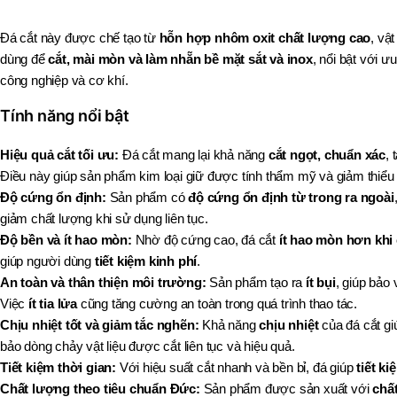
Đá cắt này được chế tạo từ
hỗn hợp nhôm oxit chất lượng cao
, vậ
dùng để
cắt, mài mòn và làm nhẵn bề mặt sắt và inox
, nổi bật với 
công nghiệp và cơ khí.
Tính năng nổi bật
Hiệu quả cắt tối ưu:
Đá cắt mang lại khả năng
cắt ngọt, chuẩn xác
, 
Điều này giúp sản phẩm kim loại giữ được tính thẩm mỹ và giảm thiểu
Độ cứng ổn định:
Sản phẩm có
độ cứng ổn định từ trong ra ngoài
giảm chất lượng khi sử dụng liên tục.
Độ bền và ít hao mòn:
Nhờ độ cứng cao, đá cắt
ít hao mòn hơn khi 
giúp người dùng
tiết kiệm kinh phí
.
An toàn và thân thiện môi trường:
Sản phẩm tạo ra
ít bụi
, giúp bảo
Việc
ít tia lửa
cũng tăng cường an toàn trong quá trình thao tác.
Chịu nhiệt tốt và giảm tắc nghẽn:
Khả năng
chịu nhiệt
của đá cắt gi
bảo dòng chảy vật liệu được cắt liên tục và hiệu quả.
Tiết kiệm thời gian:
Với hiệu suất cắt nhanh và bền bỉ, đá giúp
tiết k
Chất lượng theo tiêu chuẩn Đức:
Sản phẩm được sản xuất với
chấ