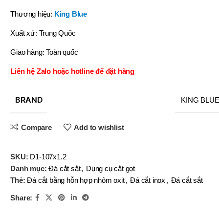
OBOT
BRAND
Thương hiệu:
King Blue
BRAND
BRAND
EFORT
BRAND
BRAND
YIH TROUN
YIH TROUN
YI
BRAND
BRAND
KE
KING BLUE
Xuất xứ: Trung Quốc
BRAND
BRAND
BRAN
BRAN
MITUTOYO
Top Kogyo
Giao hàng: Toàn quốc
SN-
(V)
LI-10×12
Liên hệ Zalo hoặc hotline để đặt hàng
,
,
SN-
LI-13×14
(V)
,
BRAND
KING BLU
LI-16×18
MÃ SẢN PHẨM
,
LI-19×20
Compare
Add to wishlist
,
MÃ SẢN P
LI-22×24
,
SKU:
D1-107x1.2
LI-25×28
Danh mục:
Đá cắt sắt
,
Dụng cụ cắt gọt
Thẻ:
Đá cắt bằng hỗn hợp nhôm oxit
,
Đá cắt inox
,
Đá cắt sắt
Share: