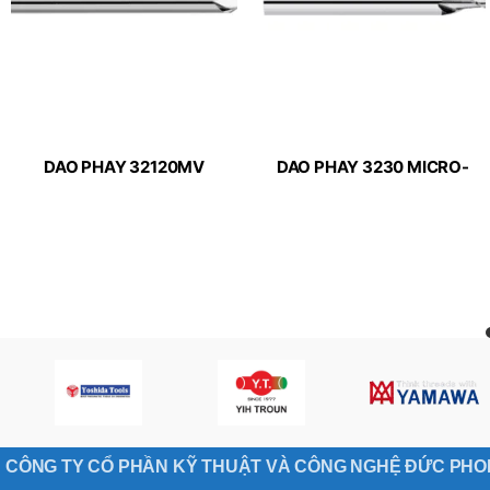
DAO PHAY 32120MV
DAO PHAY 3230 MICRO-
MICRO-LINE APPLITEC
LINE APPLITEC
CÔNG TY CỔ PHẦN KỸ THUẬT VÀ CÔNG NGHỆ ĐỨC PH