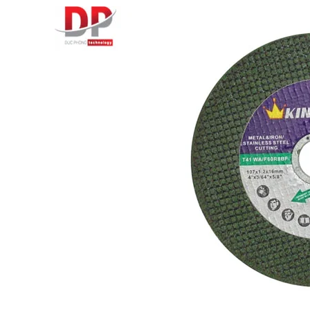
BT50 –
NPU13 –
190
BRAND
JEIL