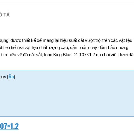
Ô TẢ
ụng, được thiết kế để mang lại hiệu suất cắt vượt trội trên các vật liệu
t tiên tiến và vật liệu chất lượng cao, sản phẩm này đảm bảo những
tìm hiểu về đá cắt sắt, Inox King Blue D1-107×1.2 qua bài viết dưới đâ
Ẩn
Lục
[
]
107×1.2