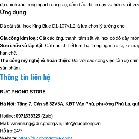
độ chính xác trong ngành công cụ, đảm bảo độ tin cậy và hiệu suất vượt
Ứng dụng
Đá cắt sắt, Inox King Blue D1-107×1.2 là lựa chọn lý tưởng cho:
Gia công kim loại:
Cắt các ống, thanh, tấm sắt và inox có độ dày mỏ
Sửa chữa và lắp đặt:
Cắt các chi tiết kim loại trong ngành ô tô, xe m
hạn chế.
Thủ công mỹ nghệ và hoàn thiện:
Đối với các công việc cần độ chính 
sản phẩm.
Thông tin liên hệ
ĐỨC PHONG STORE
Hà Nội: Tầng 7, Căn số 32V5A, KĐT Văn Phú, phường Phú La, quậ
Hotline:
0971633325
(Zalo)
Mail: vananh.ng@ducphong.vn, Info@ducphong.vn
Hỗ trợ 24/7
Website:
https://ducphongstore.com/