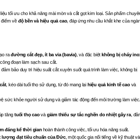
t liệu tối ưu cho khả năng mài mòn và cắt gọt kim loại. Sản phẩm chuyê
ưu điểm về
độ bền và hiệu quả cao
, đáp ứng nhu cầu khắt khe của ngà
tạo ra
đường cắt đẹp, ít ba via (bavia)
, và đặc biệt
không bị cháy ino
 công đoạn làm sạch sau cắt.
, đảm bảo duy trì hiệu suất cắt xuyên suốt quá trình làm việc, không bị
cắt
, kéo dài tuổi thọ sử dụng, từ đó mang lại
hiệu quả kinh tế cao
và
 vệ sức khỏe người sử dụng và giảm tác động đến môi trường làm việc
úp tăng
tuổi thọ cao
và
giảm thiểu sự tắc nghẽn do nhiệt gây ra
, đả
iệm đáng kể thời gian
hoàn thành công việc, tối ưu hóa năng suất.
t lượng đạt tiêu chuẩn của Đức
, một quốc gia nổi tiếng về kỹ thuật và