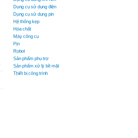
JEIL
Dụng cụ sử dụng điện
BRAND
B
EFORT
EFORT
BRAND
BRAND
H TROUN
YIH TROUN
Dụng cụ sử dụng pin
BRAND
SUMAKE
KING BLUE
Hệ thống kẹp
D
D
BRAND
BRAND
MITUTOYO
Top Kogyo
Hóa chất
Máy công cụ
OSC-
M
P50H(V)
Pin
,
Robot
OSC-
Sản phẩm phụ trợ
P60H(M)F
E
,
Sản phẩm xử lý bề mặt
OSC-
Thiết bị công trình
P60H(V)
,
OSG-
HẨM
P50H(V)
B
,
OSG-
P60H(V)
,
OSN-
P50H(V)
,
OSN-