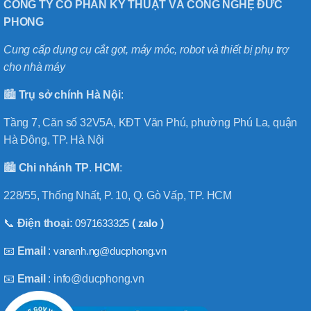
CÔNG TY CỔ PHẦN KỸ THUẬT VÀ CÔNG NGHỆ ĐỨC
PHONG
Cung cấp dụng cụ cắt gọt, máy móc, robot và thiết bị phụ trợ
cho nhà máy
🏙️
Trụ sở chính
Hà
Nội
:
Tầng 7, Căn số 32V5A, KĐT Văn Phú, phường Phú La, quận
Hà Đông, TP. Hà Nội
🏙️
Chi nhánh
TP
.
HCM
:
228/55, Thống Nhất, P. 10, Q. Gò Vấp, TP. HCM
📞
Điện thoại:
0971633325
(
zalo
)
📧
Email
:
vananh.ng@ducphong.vn
📧
Email
: info@ducphong.vn