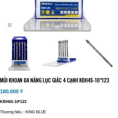
Click to enlarge
MŨI KHOAN ĐA NĂNG LỤC GIÁC 4 CẠNH KBH4S-10*123
180.000
₫
KBH4S-10*123
Thương hiệu : KING BLUE