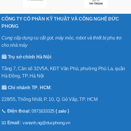
CÔNG TY CỔ PHẦN KỸ THUẬT VÀ CÔNG NGHỆ ĐỨC
PHONG
Cung cấp dụng cụ cắt gọt, máy móc, robot và thiết bị phụ trợ
cho nhà máy
🏙️
Trụ sở chính
Hà
Nội
:
Tầng 7, Căn số 32V5A, KĐT Văn Phú, phường Phú La, quận
Hà Đông, TP. Hà Nội
🏙️
Chi nhánh
TP
.
HCM
:
228/55, Thống Nhất, P. 10, Q. Gò Vấp, TP. HCM
📞
Điện thoại:
0971633325
(
zalo
)
📧
Email
:
vananh.ng@ducphong.vn