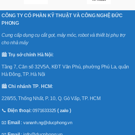
CÔNG TY CỔ PHẦN KỸ THUẬT VÀ CÔNG NGHỆ ĐỨC
PHONG
Cung cấp dụng cụ cắt gọt, máy móc, robot và thiết bị phụ trợ
cho nhà máy
🏙️
Trụ sở chính
Hà
Nội
:
Tầng 7, Căn số 32V5A, KĐT Văn Phú, phường Phú La, quận
Hà Đông, TP. Hà Nội
🏙️
Chi nhánh
TP
.
HCM
:
228/55, Thống Nhất, P. 10, Q. Gò Vấp, TP. HCM
📞
Điện thoại:
0971633325
(
zalo
)
📧
Email
:
vananh.ng@ducphong.vn
📧
Email
: info@ducphong.vn