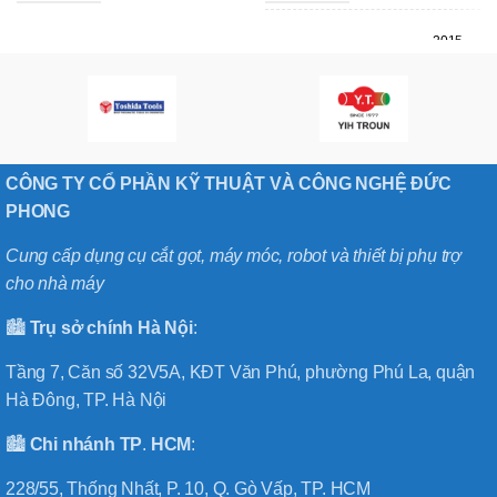
2015-
MÃ SẢN PHẨM
1015-
A
CÔNG TY CỔ PHẦN KỸ THUẬT VÀ CÔNG NGHỆ ĐỨC
PHONG
Cung cấp dụng cụ cắt gọt, máy móc, robot và thiết bị phụ trợ
cho nhà máy
🏙️
Trụ sở chính
Hà
Nội
:
Tầng 7, Căn số 32V5A, KĐT Văn Phú, phường Phú La, quận
Hà Đông, TP. Hà Nội
🏙️
Chi nhánh
TP
.
HCM
:
228/55, Thống Nhất, P. 10, Q. Gò Vấp, TP. HCM