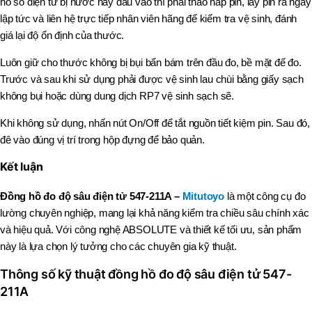
hồ so điện tử bị nước hay dầu vào thì phải tháo nắp pin, lấy pin ra ngay
lập tức và
liên hệ trực tiếp nhân viên hãng để kiểm tra vệ sinh, đánh
giá lại độ ổn định của thước.
Luôn giữ cho thước không bị bụi bẩn bám trên đầu đo, bề mặt đế đo.
Trước và sau khi sử dụng phải được vệ sinh lau chùi bằng giấy sạch
không bụi hoặc dùng dung dịch RP7 vệ sinh sạch sẽ.
Khi không sử dụng, nhấn nút On/Off để tắt nguồn tiết kiệm pin.
Sau đó,
đê vào đúng vị trí trong hộp đựng để bảo quản.
Kết luận
Đồng hồ đo độ sâu điện tử 547-211A –
Mitutoyo
là một công cụ đo
lường chuyên nghiệp, mang lại khả năng kiểm tra chiều sâu chính xác
và hiệu quả. Với công nghệ ABSOLUTE và thiết kế tối ưu, sản phẩm
này là lựa chọn lý tưởng cho các chuyên gia kỹ thuật.
Thông số kỹ thuật đồng hồ đo độ sâu điện tử 547-
211A