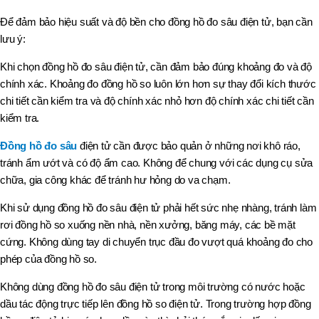
Để đảm bảo hiệu suất và độ bền cho đồng hồ đo sâu điện tử, bạn cần
lưu ý:
Khi chọn đồng hồ đo sâu điện tử, cần
đảm bảo đúng khoảng đo và độ
chính xác. Khoảng đo đồng hồ so luôn lớn hơn sự thay đổi kích thước
chi tiết cần kiểm tra và độ chính xác nhỏ hơn độ chính xác chi tiết cần
kiểm tra.
Đồng hồ đo sâu
điện tử cần được bảo quản ở những nơi khô ráo,
tránh ẩm ướt và có độ ẩm cao. Không để chung với các dụng cụ sửa
chữa, gia công khác để tránh hư hỏng do va chạm.
Khi sử dụng đồng hồ đo sâu điện tử phải hết sức nhẹ nhàng, tránh làm
rơi đồng hồ so xuống nền nhà, nền xưởng, băng máy, các bề mặt
cứng. Không dù
ng tay di chuyển trục đầu đo vượt quá khoảng đo cho
phép của đồng hồ so.
Không dùng đồng hồ đo sâu điện tử trong môi trường có nước hoặc
dầu tác động trực tiếp lên đồng hồ so điện tử. Trong trường
hợp đồng