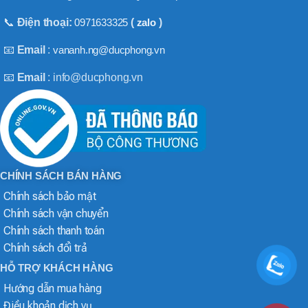
📞
Điện thoại:
0971633325
(
zalo
)
📧
Email
:
vananh.ng@ducphong.vn
📧
Email
: info@ducphong.vn
CHÍNH SÁCH BÁN HÀNG
Chính sách bảo mật
Chính sách vận chuyển
Chính sách thanh toán
Chính sách đổi trả
HỖ TRỢ KHÁCH HÀNG
Hướng dẫn mua hàng
Điều khoản dịch vụ