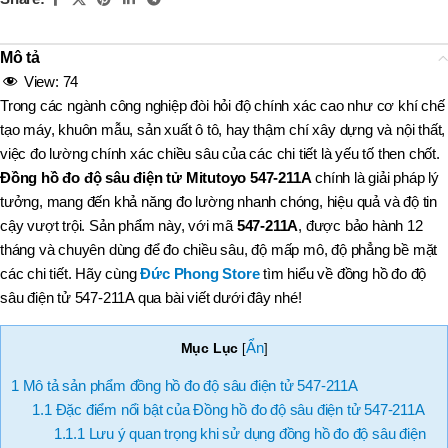
Mô tả
View:
74
Trong các ngành công nghiệp đòi hỏi độ chính xác cao như cơ khí chế
tạo máy, khuôn mẫu, sản xuất ô tô, hay thậm chí xây dựng và nội thất,
việc đo lường chính xác chiều sâu của các chi tiết là yếu tố then chốt.
Đồng hồ đo độ sâu điện tử Mitutoyo 547-211A
chính là giải pháp lý
tưởng, mang đến khả năng đo lường nhanh chóng, hiệu quả và độ tin
cậy vượt trội. Sản phẩm này, với mã
547-211A
, được bảo hành 12
tháng và chuyên dùng để đo chiều sâu, độ mấp mô, độ phẳng bề mặt
các chi tiết. Hãy cùng
Đức Phong Store
tìm hiểu về đồng hồ đo độ
sâu điện tử 547-211A qua bài viết dưới đây nhé!
Ẩn
Mục Lục
[
]
1
Mô tả sản phẩm đồng hồ đo độ sâu điện tử 547-211A
1.1
Đặc điểm nổi bật của Đồng hồ đo độ sâu điện tử 547-211A
1.1.1
Lưu ý quan trọng khi sử dụng đồng hồ đo độ sâu điện