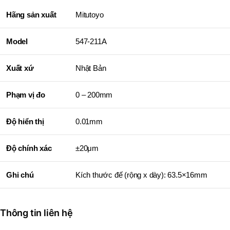
Hãng sản xuất
Mitutoyo
Model
547-211A
Xuất xứ
Nhật Bản
Phạm vị đo
0 – 200mm
Độ hiển thị
0.01mm
Độ chính xác
±20μm
Ghi chú
Kích thước đế (rộng x dày): 63.5×16mm
Thông tin liên hệ