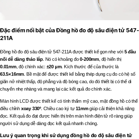
Đặc điểm nổi bật của Đồng hồ đo độ sâu điện tử 547-
211A
Đồng hồ đo độ sâu điện tử 547-211A được thiết kế gọn nhẹ với
5 đầu
nối dễ dàng tháo lắp
. Nó có khoảng đo
0-200mm
, độ hiển thị
0.01mm
, độ chính xác:
±20 µm
. Kích thước đế của thước là
63.5×16mm
. Bề mặt đế
được thiết kế bằng thép dụng cụ đo có hệ số
giã
n nở nhiệt thấp, độ phẳng và độ bóng cao, do đó thiết bị có thể di
chuyển nhẹ nhàng
và mang lại các kết quả đo chính xác.
Màn hình LCD
được thiết kế có tính thẩm mỹ cao, mặt đồng hồ có thể
điều chỉnh
xoay 330º
. Chiều cao ký tự
11mm
giúp cải thiện khả năng
đọc. Kết
quả đo đạt được hiển thị trên màn hình điện tử rõ ràng giúp
người sử dụng dễ dàng đọc kết quả nhanh chóng.
Lưu ý quan trọng khi sử dụng đồng hồ đo độ sâu điện tử