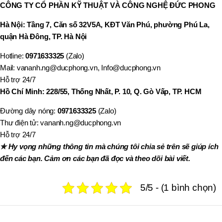
CÔNG TY CỔ PHẦN KỸ THUẬT VÀ CÔNG NGHỆ ĐỨC PHONG
Hà Nội: Tầng 7, Căn số 32V5A, KĐT Văn Phú, phường Phú La,
quận Hà Đông, TP. Hà Nội
Hotline:
0971633325
(Zalo)
Mail: vananh.ng@ducphong.vn, Info@ducphong.vn
Hỗ trợ 24/7
Hồ Chí Minh: 228/55, Thống Nhất, P. 10, Q. Gò Vấp, TP. HCM
Đường dây nóng:
0971633325
(Zalo)
Thư điện tử: vananh.ng@ducphong.vn
Hỗ trợ 24/7
✯ Hy vọng những thông tin mà chúng tôi chia sẻ trên sẽ giúp ích
đến các bạn. Cảm ơn các bạn đã đọc và theo dõi bài viết.
5/5 - (1 bình chọn)