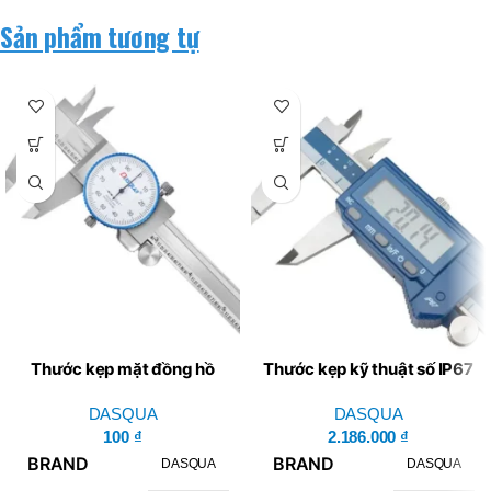
Sản phẩm tương tự
Thước kẹp mặt đồng hồ
Thước kẹp kỹ thuật số IP67
Dasqua Series 1331
Dasqua 300mm-12″ –
DASQUA
2015-1015-A
DASQUA
100
₫
2.186.000
₫
BRAND
BRAND
DASQUA
DASQUA