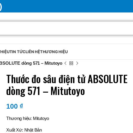
)
THIỆU
TIN TỨC
LIÊN HỆ
THƯƠNG HIỆU
ABSOLUTE dòng 571 – Mitutoyo
Thước đo sâu điện tử ABSOLUTE
dòng 571 – Mitutoyo
100
₫
Thương hiệu: Mitutoyo
Xuất Xứ: Nhật Bản
BRAND
SELUX