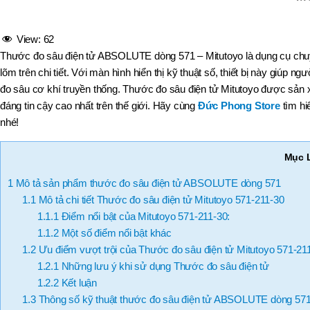
,
MÃ SẢN PHẨM
BT40 –
NPU13 –
View:
62
175
Thước đo sâu điện tử ABSOLUTE dòng 571 – Mitutoyo là dụng cụ chuyê
,
lõm trên chi tiết. Với màn hình hiển thị kỹ thuật số, thiết bị này giúp
BT50 –
NPU 8 –
đo sâu cơ khí truyền thống. Thước đo sâu điện tử Mitutoyo được sản 
110
đáng tin cậy cao nhất trên thế giới. Hãy cùng
Đức Phong Store
tìm hi
,
nhé!
BT50 –
NPU 8 –
170
Mục 
,
BT50 –
1
Mô tả sản phẩm thước đo sâu điện tử ABSOLUTE dòng 571
NPU 8 – 85
,
1.1
Mô tả chi tiết Thước đo sâu điện tử Mitutoyo 571-211-30
BT50 –
1.1.1
Điểm nổi bật của Mitutoyo 571-211-30:
NPU13 –
1.1.2
Một số điểm nổi bật khác
100
,
1.2
Ưu điểm vượt trội của Thước đo sâu điện tử Mitutoyo 571-21
BT50 –
1.2.1
Những lưu ý khi sử dụng Thước đo sâu điện tử
NPU13 –
1.2.2
Kết luận
130
,
1.3
Thông số kỹ thuật thước đo sâu điện tử ABSOLUTE dòng 57