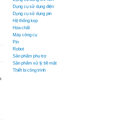
JEIL
Dụng cụ sử dụng điện
BRAND
B
EFORT
EFORT
BRAND
BRAND
H TROUN
YIH TROUN
Dụng cụ sử dụng pin
BRAND
SUMAKE
KING BLUE
Hệ thống kẹp
D
D
BRAND
BRAND
MITUTOYO
Top Kogyo
Hóa chất
Máy công cụ
OSC-
M
O
P50H(V)
Pin
,
Robot
OSC-
Sản phẩm phụ trợ
P60H(M)F
,
Sản phẩm xử lý bề mặt
OSC-
Thiết bị công trình
P60H(V)
,
n
OSG-
HẨM
P50H(V)
B
,
OSG-
P60H(V)
,
OSN-
P50H(V)
,
OSN-