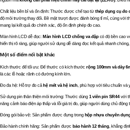
Chất liệu bền bỉ và ổn định: Thước được chế tạo từ
thép dụng cụ đo c
độ môi trường thay đổi. Bề mặt trượt được đánh bóng tỉ mỉ, cùng với th
mang lại kết quả đo chính xác, độ ổn định phép đo cao.
Màn hình LCD dễ đọc:
Màn hình LCD chống va đập
có độ bền cao vớ
hiển thị rõ ràng, giúp người sử dụng dễ dàng đọc kết quả nhanh chóng, 
Một số điểm nổi bật khác
Kích thước đế tối ưu: Đế thước có kích thước
rộng 100mm và dày 
là các lỗ hoặc rãnh có đường kính lớn.
Đo đa hệ: Hỗ trợ đo cả
hệ mét và hệ inch
, phù hợp với tiêu chuẩn và 
Sử dụng pin thân thiện môi trường: Thước dùng
1 viên pin SR44
với t
năng cảnh báo điện áp thấp và lỗi giá trị đo, giúp người dùng chủ độn
Đóng gói bảo vệ: Sản phẩm được đựng trong
hộp nhựa chuyên dụn
Bảo hành chính hãng: Sản phẩm được
bảo hành 12 tháng
, khẳng đị