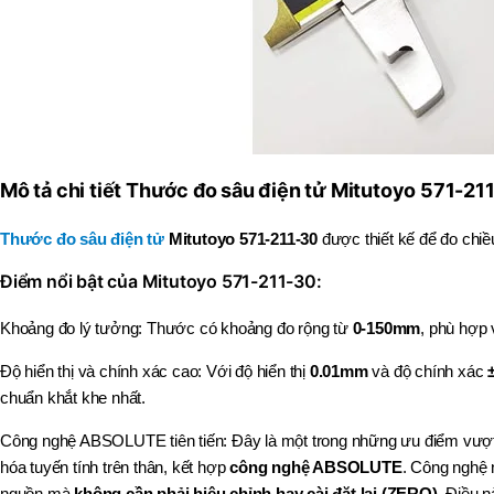
Mô tả chi tiết Thước đo sâu điện tử Mitutoyo 571-21
Thước đo sâu điện tử
Mitutoyo 571-211-30
được thiết kế để đo chiề
Điểm nổi bật của Mitutoyo 571-211-30:
Khoảng đo lý tưởng: Thước có khoảng đo rộng từ
0-150mm
, phù hợp 
Độ hiển thị và chính xác cao: Với độ hiển thị
0.01mm
và độ chính xác
chuẩn khắt khe nhất.
Công nghệ ABSOLUTE tiên tiến: Đây là một trong những ưu điểm vượt
hóa tuyến tính trên thân, kết hợp
công nghệ ABSOLUTE
. Công nghệ n
nguồn mà
không cần phải hiệu chỉnh hay cài đặt lại (ZERO)
. Điều n