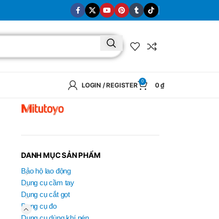
0
LOGIN / REGISTER
0
₫
DANH MỤC SẢN PHẨM
Bảo hộ lao động
Dụng cụ cầm tay
Dụng cụ cắt gọt
Dụng cụ đo
BRAND
Dụng cụ dùng khí nén
SELUX