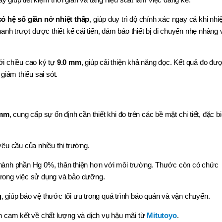
ó hệ số giãn nở nhiệt thấp
, giúp duy trì độ chính xác ngay cả khi nhiệ
anh trượt được thiết kế cải tiến, đảm bảo thiết bị di chuyển nhẹ nhàng 
i chiều cao ký tự
9.0 mm
, giúp cải thiện khả năng đọc. Kết quả đo đư
giảm thiểu sai sót.
6mm
, cung cấp sự ổn định cần thiết khi đo trên các bề mặt chi tiết, đặc bi
yêu cầu của nhiều thị trường.
hành phần Hg 0%, thân thiện hơn với môi trường. Thước còn có chức
g trong việc sử dụng và bảo dưỡng.
g
, giúp bảo vệ thước tối ưu trong quá trình bảo quản và vận chuyển.
nh cam kết về chất lượng và dịch vụ hậu mãi từ
Mitutoyo
.