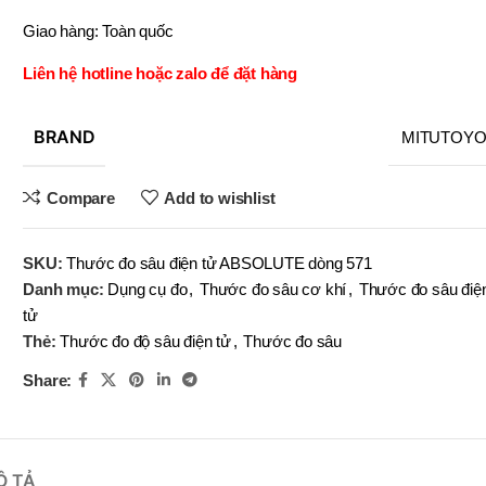
OBOT
BRAND
Giao hàng: Toàn quốc
BRAND
BRAND
EFORT
BRAND
BRAND
YIH TROUN
YIH TROUN
YI
BRAND
BRAND
KE
KING BLUE
Liên hệ hotline hoặc zalo để đặt hàng
BRAND
BRAND
BRAN
BRAN
MITUTOYO
Top Kogyo
SN-
BRAND
MITUTOY
(V)
LI-10×12
,
,
SN-
LI-13×14
Compare
Add to wishlist
(V)
,
LI-16×18
MÃ SẢN PHẨM
,
SKU:
Thước đo sâu điện tử ABSOLUTE dòng 571
LI-19×20
Danh mục:
Dụng cụ đo
,
Thước đo sâu cơ khí
,
Thước đo sâu điệ
,
MÃ SẢN P
LI-22×24
tử
,
Thẻ:
Thước đo độ sâu điện tử
,
Thước đo sâu
LI-25×28
Share:
Ô TẢ