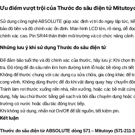
Ưu điểm vượt trội của Thước đo sâu điện tử Mituto
Sử dụng công nghệ ABSOLUTE giúp xác định vị trí đo ngay lập tức, tiết
bảo độ bền và độ chính xác ổn định. Màn hình LCD lớn, rõ ràng, dễ đọc
chính xác cao. Pin SR44 thân thiện môi trường và có chức năng cảnh 
Những lưu ý khi sử dụng Thước đo sâu điện tử
Để đảm bảo tuổi thọ và độ chính xác của thước, hãy lưu ý: Khi chọn t
tra. Độ rộng đế đo sâu nên lớn hơn đường kính lỗ hoặc bề rộng chi tiết
Không để thước chung với các dụng cụ sửa chữa, gia công khác để tr
cong vênh. Không dùng thước để đo khi vật đang quay hay chuyển độ
Tránh làm rơi thước xuống nền nhà, nền xưởng, hoặc các bề mặt cứng.
dụng, hãy lau chùi thước bằng giẻ sạch và bôi dầu chuyên dụng hoặc
trường có nước hoặc dầu tác động trực tiếp.
Khi không sử dụng, nhấn nút On/Off để tắt nguồn, tiết kiệm pin.
Kết luận
Thước đo sâu điện tử ABSOLUTE dòng 571 – Mitutoyo (571-211-3