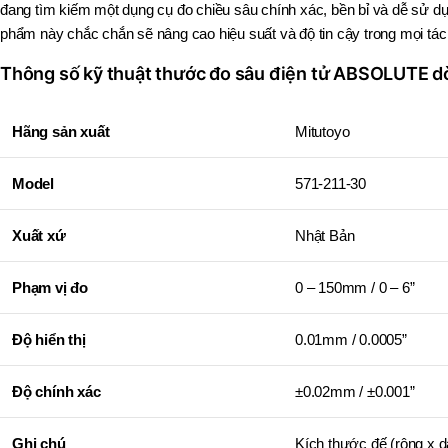
đang tìm kiếm một dụng cụ đo chiều sâu chính xác, bền bỉ và dễ sử 
phẩm này chắc chắn sẽ nâng cao hiệu suất và độ tin cậy trong mọi tác
Thông số kỹ thuật thước đo sâu điện tử ABSOLUTE d
Hãng sản xuất
Mitutoyo
Model
571-211-30
Xuất xứ
Nhật Bản
Phạm vị đo
0 – 150mm / 0 – 6”
Độ hiển thị
0.01mm / 0.0005”
Độ chính xác
±0.02mm / ±0.001”
Ghi chú
Kích thước đế (rộng x