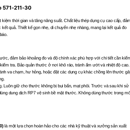
yo 571-211-30
 kiệm thời gian và tăng năng suất. Chất liệu thép dụng cụ cao cấp, đả
 kết quả. Thiết kế gọn nhẹ, di chuyển nhẹ nhàng, mang lại kết quả đo
báo.
hước, đảm bảo khoảng đo và độ chính xác phù hợp với chi tiết cần kiể
 kiểm tra. Bảo quản thước ở nơi khô ráo, tránh ẩm ướt và nhiệt độ cao.
ánh va chạm, hư hỏng, hoặc đặt các dụng cụ khác chồng lên thước gâ
ng.
 Luôn giữ cho thước không bị bụi bẩn, mạt phôi. Trước và sau khi sử
 dùng dung dịch RP7 vệ sinh bề mặt thước. Không dùng thước trong mô
0)
là một lựa chọn hoàn hảo cho các nhà kỹ thuật và xưởng sản xuất