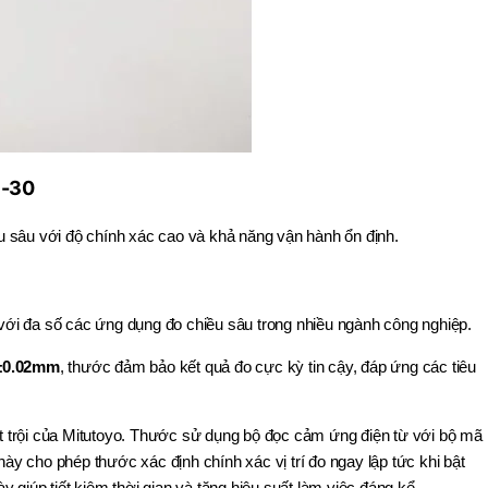
1-30
u sâu với độ chính xác cao và khả năng vận hành ổn định.
với đa số các ứng dụng đo chiều sâu trong nhiều ngành công nghiệp.
±0.02mm
, thước đảm bảo kết quả đo cực kỳ tin cậy, đáp ứng các tiêu
 trội của Mitutoyo. Thước sử dụng bộ đọc cảm ứng điện từ với bộ mã
ày cho phép thước xác định chính xác vị trí đo ngay lập tức khi bật
ày giúp tiết kiệm thời gian và tăng hiệu suất làm việc đáng kể.