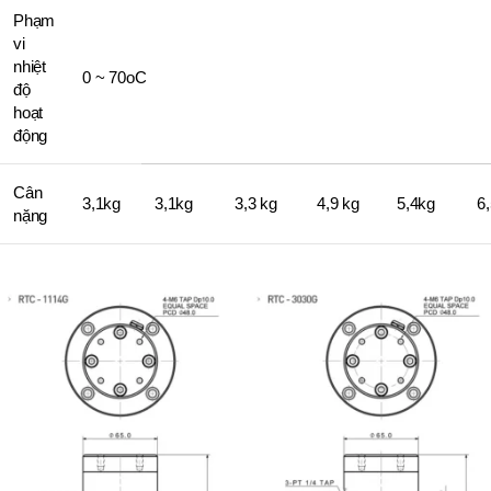
Phạm
vi
nhiệt
0 ~ 70oC
độ
hoạt
động
Cân
3,1kg
3,1kg
3,3 kg
4,9 kg
5,4kg
6,
nặng