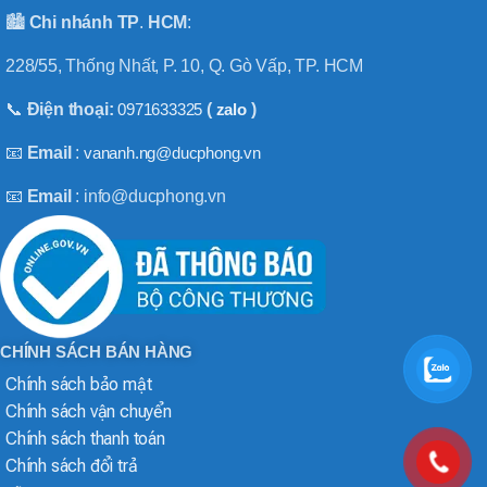
🏙️
Chi nhánh
TP
.
HCM
:
228/55, Thống Nhất, P. 10, Q. Gò Vấp, TP. HCM
📞
Điện thoại:
0971633325
(
zalo
)
📧
Email
:
vananh.ng@ducphong.vn
📧
Email
: info@ducphong.vn
CHÍNH SÁCH BÁN HÀNG
Chính sách bảo mật
Chính sách vận chuyển
Chính sách thanh toán
Chính sách đổi trả