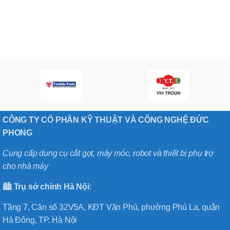
CÔNG TY CỔ PHẦN KỸ THUẬT VÀ CÔNG NGHỆ ĐỨC
PHONG
Cung cấp dụng cụ cắt gọt, máy móc, robot và thiết bị phụ trợ
cho nhà máy
🏙️
Trụ sở chính
Hà
Nội
:
Tầng 7, Căn số 32V5A, KĐT Văn Phú, phường Phú La, quận
Hà Đông, TP. Hà Nội