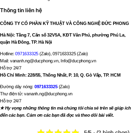
Thông tin liên hệ
CÔNG TY CỔ PHẦN KỸ THUẬT VÀ CÔNG NGHỆ ĐỨC PHONG
Hà Nội: Tầng 7, Căn số 32V5A, KĐT Văn Phú, phường Phú La,
quận Hà Đông, TP. Hà Nội
Hotline:
0971633325
(Zalo), 0971633325 (Zalo)
Mail: vananh.ng@ducphong.vn, Info@ducphong.vn
Hỗ trợ 24/7
Hồ Chí Minh: 228/55, Thống Nhất, P. 10, Q. Gò Vấp, TP. HCM
Đường dây nóng:
0971633325
(Zalo)
Thư điện tử: vananh.ng@ducphong.vn
Hỗ trợ 24/7
✯ Hy vọng những thông tin mà chúng tôi chia sẻ trên sẽ giúp ích
đến các bạn. Cảm ơn các bạn đã đọc và theo dõi bài viết.
5/5 - (2 bình chọn)