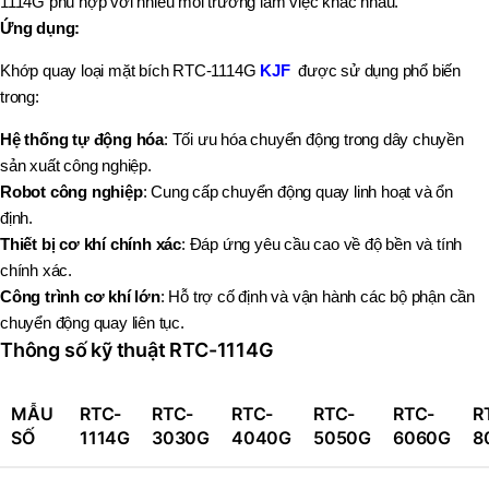
1114G phù hợp với nhiều môi trường làm việc khác nhau.
Ứng dụng:
Khớp quay loại mặt bích RTC-1114G
KJF
được sử dụng phổ biến
trong:
Hệ thống tự động hóa
: Tối ưu hóa chuyển động trong dây chuyền
sản xuất công nghiệp.
Robot công nghiệp
: Cung cấp chuyển động quay linh hoạt và ổn
định.
Thiết bị cơ khí chính xác
: Đáp ứng yêu cầu cao về độ bền và tính
chính xác.
Công trình cơ khí lớn
: Hỗ trợ cố định và vận hành các bộ phận cần
chuyển động quay liên tục.
Thông số kỹ thuật RTC-1114G
MẪU
RTC-
RTC-
RTC-
RTC-
RTC-
R
SỐ
1114G
3030G
4040G
5050G
6060G
8