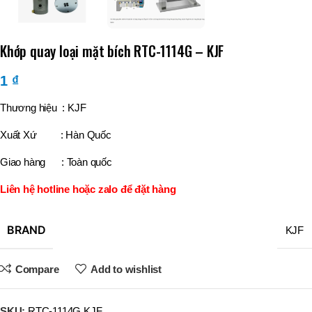
Khớp quay loại mặt bích RTC-1114G – KJF
1
₫
Thương hiệu : KJF
Xuất Xứ : Hàn Quốc
Giao hàng : Toàn quốc
Liên hệ hotline hoặc zalo để đặt hàng
BRAND
KJF
Compare
Add to wishlist
SKU:
RTC-1114G KJF