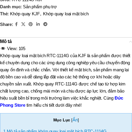
Danh mục:
Sản phẩm phụ trợ
Thẻ:
Khớp quay KJF
,
Khớp quay loại mặt bích
Share:
Mô tả
View:
105
Khớp quay loại mặt bích RTC-1114G của KJF là sản phẩm được thiết
kế chuyên dụng cho các ứng dụng công nghiệp yêu cầu chuyển động
quay ổn định và chắc chắn. Với thiết kế mặt bích, sản phẩm mang lại
độ bền cao và dễ dàng lắp đặt vào các hệ thống cơ khí hoặc dây
chuyền sản xuất. Khớp quay RTC-1114G được chế tạo từ hợp kim
chất lượng cao, chống mài mòn và chịu được áp lực lớn, đảm bảo
hiệu suất bền bỉ trong môi trường làm việc khắc nghiệt. Cùng
Đức
Phong Store
tìm hiểu chi tiết dưới đây nhé!
Ẩn
Mục Lục
[
]
1
Mô tả sản phẩm khớp quay loại mặt bích RTC-1114G