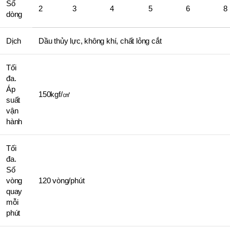
Số
2
3
4
5
6
8
dòng
Dịch
Dầu thủy lực, không khí, chất lỏng cắt
Tối
đa.
Áp
150kgf/㎠
suất
vận
hành
Tối
đa.
Số
vòng
120 vòng/phút
quay
mỗi
phút