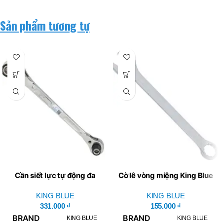
Sản phẩm tương tự
Cần siết lực tự động đa
Cờ lê vòng miệng King Blue
năng 8 IN 1 King Blue KGX-
KH2-27
KING BLUE
08
KING BLUE
331.000
₫
155.000
₫
BRAND
BRAND
KING BLUE
KING BLUE