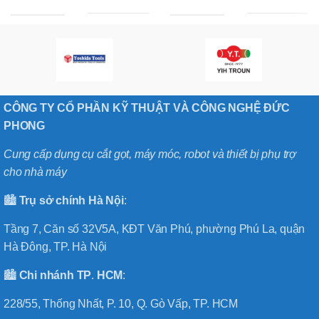
CÔNG TY CỔ PHẦN KỸ THUẬT VÀ CÔNG NGHỆ ĐỨC
PHONG
Cung cấp dụng cụ cắt gọt, máy móc, robot và thiết bị phụ trợ
cho nhà máy
🏙️
Trụ sở chính
Hà
Nội
:
Tầng 7, Căn số 32V5A, KĐT Văn Phú, phường Phú La, quận
Hà Đông, TP. Hà Nội
🏙️
Chi nhánh
TP
.
HCM
:
228/55, Thống Nhất, P. 10, Q. Gò Vấp, TP. HCM