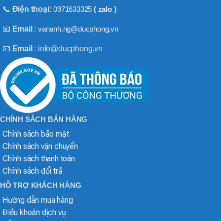
📞
Điện thoại:
0971633325
(
zalo
)
📧
Email
:
vananh.ng@ducphong.vn
📧
Email
: info@ducphong.vn
CHÍNH SÁCH BÁN HÀNG
Chính sách bảo mật
Chính sách vận chuyển
Chính sách thanh toán
Chính sách đổi trả
HỖ TRỢ KHÁCH HÀNG
Hướng dẫn mua hàng
Điều khoản dịch vụ