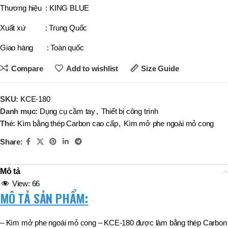
Thương hiệu : KING BLUE
Xuất xứ : Trung Quốc
Giao hàng : Toàn quốc
Compare
Add to wishlist
Size Guide
SKU:
KCE-180
Danh mục:
Dụng cụ cầm tay
,
Thiết bị công trình
Thẻ:
Kìm bằng thép Carbon cao cấp
,
Kìm mở phe ngoài mỏ cong
Share:
Mô tả
View:
66
MÔ TẢ SẢN PHẨM
:
– Kìm mở phe ngoài mỏ cong – KCE-180 được làm bằng thép Carbon