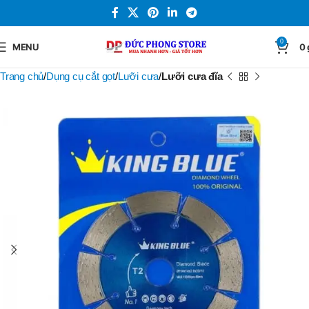
0
MENU
0
Trang chủ
Dụng cụ cắt gọt
Lưỡi cưa
Lưỡi cưa đĩa