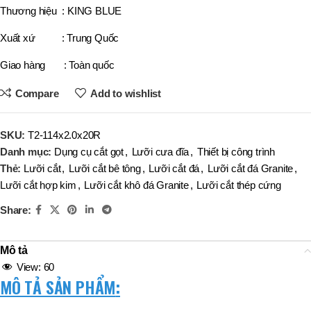
Thương hiệu : KING BLUE
Xuất xứ : Trung Quốc
Giao hàng : Toàn quốc
Compare
Add to wishlist
SKU:
T2-114x2.0x20R
Danh mục:
Dụng cụ cắt gọt
,
Lưỡi cưa đĩa
,
Thiết bị công trình
Thẻ:
Lưỡi cắt
,
Lưỡi cắt bê tông
,
Lưỡi cắt đá
,
Lưỡi cắt đá Granite
,
Lưỡi cắt hợp kim
,
Lưỡi cắt khô đá Granite
,
Lưỡi cắt thép cứng
Share:
Mô tả
View:
60
MÔ TẢ SẢN PHẨM
: