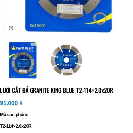
Click to enlarge
LƯỠI CẮT ĐÁ GRANITE KING BLUE T2-114×2.0x20R
91.000
₫
Mã sản phẩm:
T2-114×2.0x20R