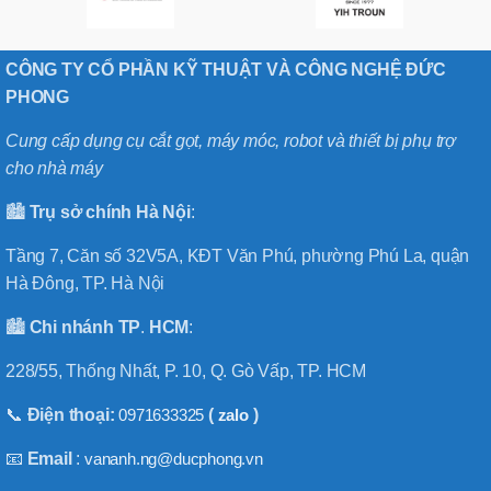
CÔNG TY CỔ PHẦN KỸ THUẬT VÀ CÔNG NGHỆ ĐỨC
PHONG
Cung cấp dụng cụ cắt gọt, máy móc, robot và thiết bị phụ trợ
cho nhà máy
🏙️
Trụ sở chính
Hà
Nội
:
Tầng 7, Căn số 32V5A, KĐT Văn Phú, phường Phú La, quận
Hà Đông, TP. Hà Nội
🏙️
Chi nhánh
TP
.
HCM
:
228/55, Thống Nhất, P. 10, Q. Gò Vấp, TP. HCM
📞
Điện thoại:
0971633325
(
zalo
)
📧
Email
:
vananh.ng@ducphong.vn