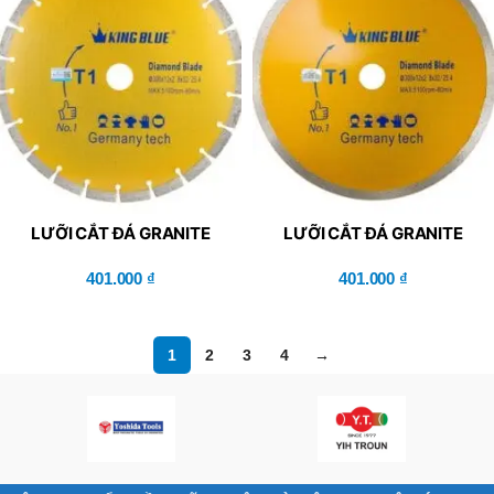
LƯỠI CẮT ĐÁ GRANITE
LƯỠI CẮT ĐÁ GRANITE
KING BLUE T1-300×2.8x12R
KING BLUE T1-300×2.8x12L
401.000
₫
401.000
₫
1
2
3
4
→