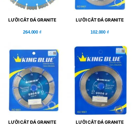
LƯỠI CẮT ĐÁ GRANITE
LƯỠI CẮT ĐÁ GRANITE
KING BLUE V2-
KING BLUE T2-125×2.0x14L
230×25.4×2.6x12R
264.000
₫
102.000
₫
LƯỠI CẮT ĐÁ GRANITE
LƯỠI CẮT ĐÁ GRANITE
KING BLUE T2-125×2.0x14R
KING BLUE T2-114×2.0x20L