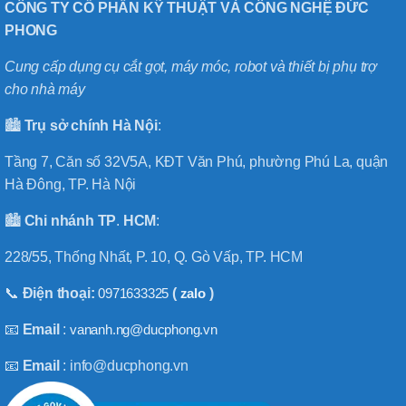
CÔNG TY CỔ PHẦN KỸ THUẬT VÀ CÔNG NGHỆ ĐỨC
PHONG
Cung cấp dụng cụ cắt gọt, máy móc, robot và thiết bị phụ trợ
cho nhà máy
🏙️
Trụ sở chính
Hà
Nội
:
Tầng 7, Căn số 32V5A, KĐT Văn Phú, phường Phú La, quận
Hà Đông, TP. Hà Nội
🏙️
Chi nhánh
TP
.
HCM
:
228/55, Thống Nhất, P. 10, Q. Gò Vấp, TP. HCM
📞
Điện thoại:
0971633325
(
zalo
)
📧
Email
:
vananh.ng@ducphong.vn
📧
Email
: info@ducphong.vn