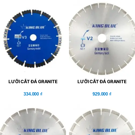
LƯỠI CẮT ĐÁ GRANITE
LƯỠI CẮT ĐÁ GRANITE
KING BLUE V3-
KING BLUE V2-
230×25.4×2.6x14R
334.000
₫
400x50x3.2x12R
929.000
₫