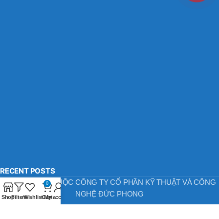
RECENT POSTS
BẢN QUYỀN THUỘC CÔNG TY CỔ PHẦN KỸ THUẬT VÀ CÔNG
0
NGHỆ ĐỨC PHONG
Shop
Filters
Wishlist
Cart
My account