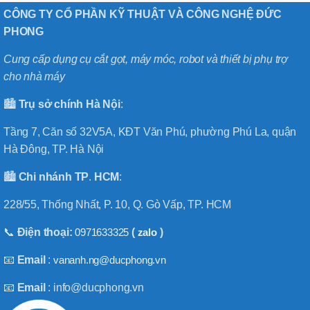
CÔNG TY CỔ PHẦN KỸ THUẬT VÀ CÔNG NGHỆ ĐỨC
PHONG
Cung cấp dụng cụ cắt gọt, máy móc, robot và thiết bị phụ trợ
cho nhà máy
🏙️
Trụ sở chính
Hà
Nội
:
Tầng 7, Căn số 32V5A, KĐT Văn Phú, phường Phú La, quận
Hà Đông, TP. Hà Nội
🏙️
Chi nhánh
TP
.
HCM
:
228/55, Thống Nhất, P. 10, Q. Gò Vấp, TP. HCM
📞
Điện thoại:
0971633325
(
zalo
)
📧
Email
:
vananh.ng@ducphong.vn
📧
Email
: info@ducphong.vn