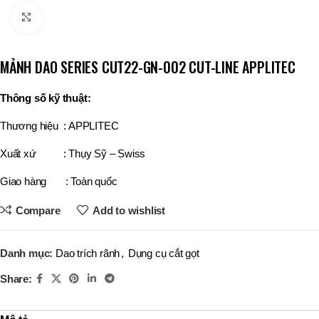
Click to enlarge
MẢNH DAO SERIES CUT22-GN-002 CUT-LINE APPLITEC
Thông số kỹ thuật:
Thương hiệu : APPLITEC
Xuất xứ : Thụy Sỹ – Swiss
Giao hàng : Toàn quốc
Compare
Add to wishlist
Danh mục:
Dao trích rãnh
,
Dụng cụ cắt gọt
Share: