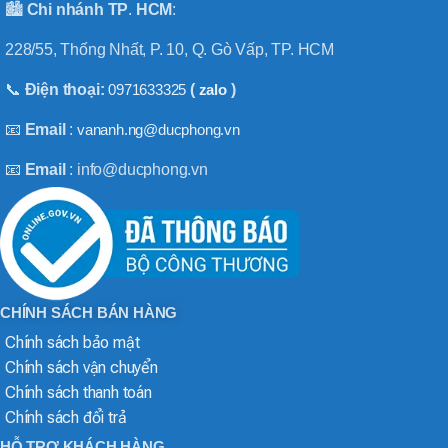
🏙️
Chi nhánh
TP
.
HCM
:
228/55, Thống Nhất, P. 10, Q. Gò Vấp, TP. HCM
📞
Điện thoại:
0971633325
(
zalo
)
📧
Email
:
vananh.ng@ducphong.vn
📧
Email
: info@ducphong.vn
CHÍNH SÁCH BÁN HÀNG
Chính sách bảo mật
Chính sách vận chuyển
Chính sách thanh toán
Chính sách đổi trả
HỖ TRỢ KHÁCH HÀNG