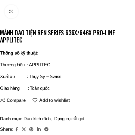
Click to enlarge
MẢNH DAO TIỆN REN SERIES 636X/646X PRO-LINE
APPLITEC
Thông số kỹ thuật:
Thương hiệu : APPLITEC
Xuất xứ : Thụy Sỹ – Swiss
Giao hàng : Toàn quốc
Compare
Add to wishlist
Danh mục:
Dao trích rãnh
,
Dụng cụ cắt gọt
Share: