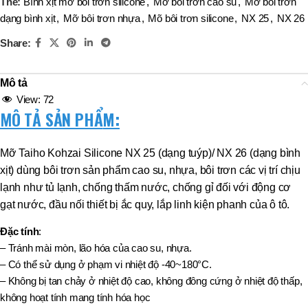
Thẻ:
Bình xịt mỡ bôi trơn silicone
,
Mỡ bôi trơn cao su
,
Mỡ bôi trơn
dạng bình xịt
,
Mỡ bôi trơn nhựa
,
Mõ bôi trơn silicone
,
NX 25
,
NX 26
Share:
Mô tả
View:
72
MÔ TẢ SẢN PHẨ
M:
Mỡ Taiho Kohzai Silicone NX 25 (dạng tuýp)/ NX 26 (dạng bình
xịt) dùng bôi trơn sản phẩm cao su, nhựa, bôi trơn các vị trí chịu
lạnh như tủ lạnh, chống thấm nước, chống gỉ đối với động cơ
gạt nước, đầu nối thiết bị ắc quy, lắp linh kiện phanh của ô tô.
Đặc tính
:
– Tránh mài mòn, lão hóa của cao su, nhựa.
– Có thể sử dụng ở phạm vi nhiệt độ -40~180°C.
– Không bị tan chảy ở nhiệt độ cao, không đông cứng ở nhiệt độ thấp,
không hoạt tính mang tính hóa học