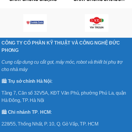
SÁP RUST GUARD (NX 88,
RUST GUARD GREEN (NX
NX 89)
129)
CÔNG TY CỔ PHẦN KỸ THUẬT VÀ CÔNG NGHỆ ĐỨC
PHONG
Cung cấp dụng cụ cắt gọt, máy móc, robot và thiết bị phụ trợ
cho nhà máy
🏙️
Trụ sở chính
Hà
Nội
:
Tầng 7, Căn số 32V5A, KĐT Văn Phú, phường Phú La, quận
Hà Đông, TP. Hà Nội
🏙️
Chi nhánh
TP
.
HCM
:
228/55, Thống Nhất, P. 10, Q. Gò Vấp, TP. HCM