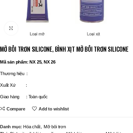
Click to enlarge
MỠ BÔI TRƠN SILICONE, BÌNH XỊT MỠ BÔI TRƠN SILICONE
Mã sản phẩm: NX 25, NX 26
Thương hiệu :
Xuất Xứ :
Giao hàng : Toàn quốc
Compare
Add to wishlist
Danh mục:
Hóa chất
,
Mỡ bôi trơn