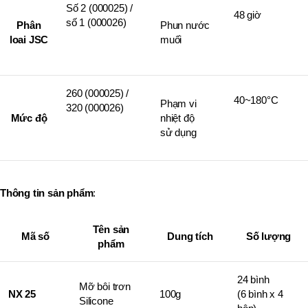
Số 2 (000025) /
48 giờ
số 1 (000026)
Phân
Phun nước
loai JSC
muối
260 (000025) /
40~180°C
Phạm vi
320 (000026)
Mức độ
nhiệt độ
sử dụng
Thông tin sản phẩm
:
Tên sản
Mã số
Dung tích
Số lượng
phẩm
24 bình
Mỡ bôi trơn
NX 25
100g
(6 bình x 4
Silicone