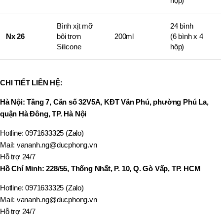
hộp)
Bình xịt mỡ
24 bình
Nx 26
bôi trơn
200ml
(6 bình x 4
Silicone
hộp)
CHI TIẾT LIÊN HỆ:
Hà Nội: Tầng 7, Căn số 32V5A, KĐT Văn Phú, phường Phú La,
quận Hà Đông, TP. Hà Nội
Hotline: 0971633325 (Zalo)
Mail: vananh.ng@ducphong.vn
Hỗ trợ 24/7
Hồ Chí Minh: 228/55, Thống Nhất, P. 10, Q. Gò Vấp, TP. HCM
Hotline: 0971633325 (Zalo)
Mail: vananh.ng@ducphong.vn
Hỗ trợ 24/7