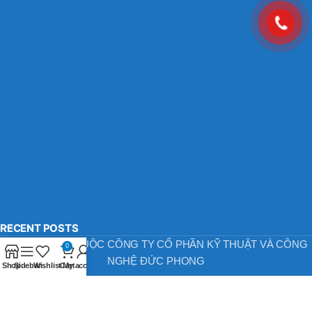
RECENT POSTS
BẢN QUYỀN THUỘC CÔNG TY CỔ PHẦN KỸ THUẬT VÀ CÔNG
0
NGHỆ ĐỨC PHONG
Shop
Sidebar
Wishlist
Cart
My account