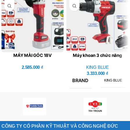
MÁY MÀI GÓC 18V
Máy khoan 3 chức năng
KM18MG (Combo Bao Gồm
18V KM18QE – King Blue
1 Thân Máy, 1 Pin, 1 Sạc)
2.585.000
₫
(Combo Bao Gồm 1 Thân
KING BLUE
Máy, 1 Pin, 1 Sạc)
3.333.000
₫
BRAND
KING BLUE
CÔNG TY CỔ PHẦN KỸ THUẬT VÀ CÔNG NGHỆ ĐỨC