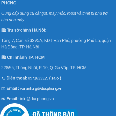
PHONG
Cung cấp dụng cụ cắt gọt, máy móc, robot và thiết bị phụ trợ
cho nhà máy
🏙️
Trụ sở chính
Hà
Nội
:
Tầng 7, Căn số 32V5A, KĐT Văn Phú, phường Phú La, quận
Hà Đông, TP. Hà Nội
🏙️
Chi nhánh
TP
.
HCM
:
228/55, Thống Nhất, P. 10, Q. Gò Vấp, TP. HCM
📞
Điện thoại:
0971633325
(
zalo
)
📧
Email
:
vananh.ng@ducphong.vn
📧
Email
: info@ducphong.vn