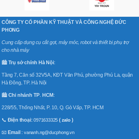
CÔNG TY CỔ PHẦN KỸ THUẬT VÀ CÔNG NGHỆ ĐỨC
PHONG
Cung cấp dụng cụ cắt gọt, máy móc, robot và thiết bị phụ trợ
cho nhà máy
🏙️
Trụ sở chính
Hà
Nội
:
Tầng 7, Căn số 32V5A, KĐT Văn Phú, phường Phú La, quận
Hà Đông, TP. Hà Nội
🏙️
Chi nhánh
TP
.
HCM
:
228/55, Thống Nhất, P. 10, Q. Gò Vấp, TP. HCM
📞
Điện thoại:
0971633325
(
zalo
)
📧
Email
:
vananh.ng@ducphong.vn