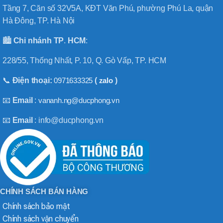
Tầng 7, Căn số 32V5A, KĐT Văn Phú, phường Phú La, quận
Hà Đông, TP. Hà Nội
🏙️
Chi nhánh
TP
.
HCM
:
228/55, Thống Nhất, P. 10, Q. Gò Vấp, TP. HCM
📞
Điện thoại:
0971633325
(
zalo
)
📧
Email
:
vananh.ng@ducphong.vn
📧
Email
: info@ducphong.vn
CHÍNH SÁCH BÁN HÀNG
Chính sách bảo mật
Chính sách vận chuyển