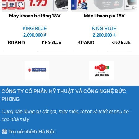
Máy khoan bê tông 18V
Máy khoan pin 18V
KM18QF – King Blue (Giá
KM18QB – King Blue
Chưa Bao Gồm Pin, Sạc)
KING BLUE
(Combo Bao Gồm 1 Thân
KING BLUE
2.090.000
₫
Máy, 1 Pin, 1 Sạc)
2.200.000
₫
BRAND
BRAND
KING BLUE
KING BLUE
CÔNG TY CỔ PHẦN KỸ THUẬT VÀ CÔNG NGHỆ ĐỨC
PHONG
Cung cấp dụng cụ cắt gọt, máy móc, robot và thiết bị phụ trợ
cho nhà máy
🏙️
Trụ sở chính
Hà
Nội
: