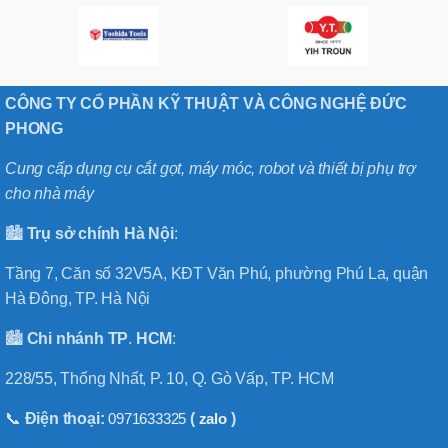
CÔNG TY CỔ PHẦN KỸ THUẬT VÀ CÔNG NGHỆ ĐỨC
PHONG
Cung cấp dụng cụ cắt gọt, máy móc, robot và thiết bị phụ trợ
cho nhà máy
🏙️
Trụ sở chính
Hà
Nội
:
Tầng 7, Căn số 32V5A, KĐT Văn Phú, phường Phú La, quận
Hà Đông, TP. Hà Nội
🏙️
Chi nhánh
TP
.
HCM
:
228/55, Thống Nhất, P. 10, Q. Gò Vấp, TP. HCM
📞
Điện thoại:
0971633325
(
zalo
)