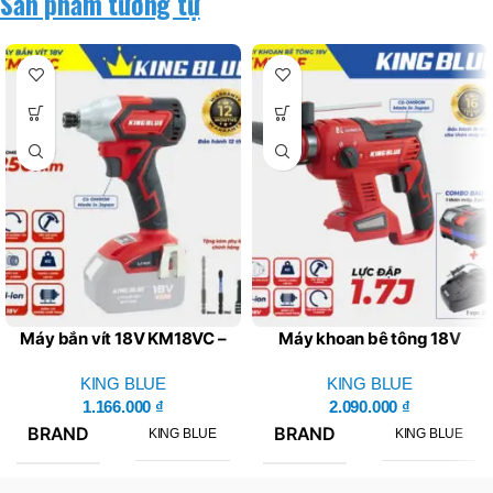
Sản phẩm tương tự
Máy bắn vít 18V KM18VC –
Máy khoan bê tông 18V
King Blue (Giá Chưa Bao
KM18QF – King Blue (Giá
Gồm Pin, Sạc)
KING BLUE
Chưa Bao Gồm Pin, Sạc)
KING BLUE
1.166.000
₫
2.090.000
₫
BRAND
BRAND
KING BLUE
KING BLUE